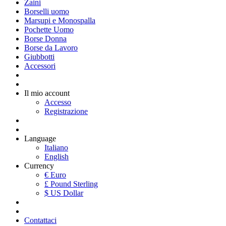
Zaini
Borselli uomo
Marsupi e Monospalla
Pochette Uomo
Borse Donna
Borse da Lavoro
Giubbotti
Accessori
Il mio account
Accesso
Registrazione
Language
Italiano
English
Currency
€ Euro
£ Pound Sterling
$ US Dollar
Contattaci