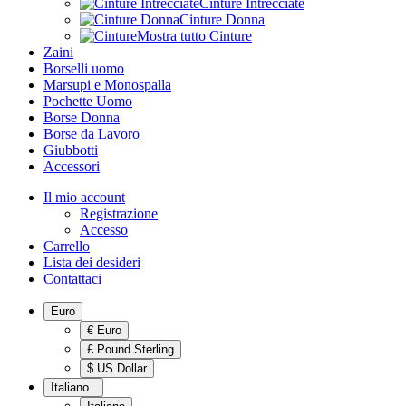
Cinture Intrecciate
Cinture Donna
Mostra tutto Cinture
Zaini
Borselli uomo
Marsupi e Monospalla
Pochette Uomo
Borse Donna
Borse da Lavoro
Giubbotti
Accessori
Il mio account
Registrazione
Accesso
Carrello
Lista dei desideri
Contattaci
Euro
€ Euro
£ Pound Sterling
$ US Dollar
Italiano