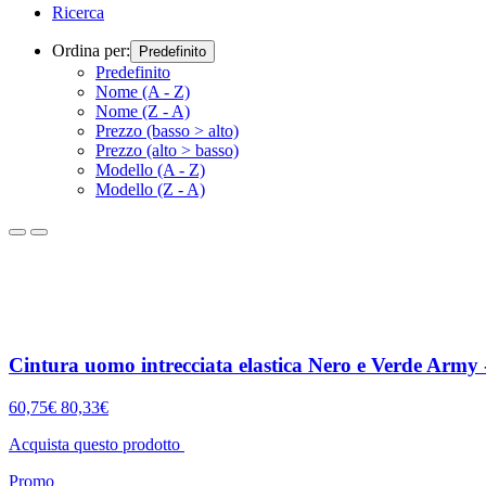
Ricerca
Ordina per:
Predefinito
Predefinito
Nome (A - Z)
Nome (Z - A)
Prezzo (basso > alto)
Prezzo (alto > basso)
Modello (A - Z)
Modello (Z - A)
Cintura uomo intrecciata elastica Nero e Verde Army 
60,75€
80,33€
Acquista questo prodotto
Promo