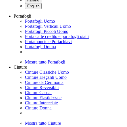
Italiano
English
Portafogli
Portafogli Uomo
Portafogli Verticali Uomo
Portafogli Piccoli Uomo
Porta carte credito e portafogli piatti
Portamonete e Portachiavi
Portafogli Donna
Mostra tutto Portafogli
Cinture
Cinture Classiche Uomo
Cinture Eleganti Uomo
Cinture da Cerimonia
Cinture Reversibili
Cinture Casual
Cinture Elasticizzate
Cinture Intrecciate
Cinture Donna
Mostra tutto Cinture