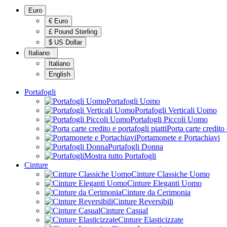
Euro
€ Euro
£ Pound Sterling
$ US Dollar
Italiano
Italiano
English
Portafogli
Portafogli Uomo
Portafogli Verticali Uomo
Portafogli Piccoli Uomo
Porta carte credito 
Portamonete e Portachiavi
Portafogli Donna
Mostra tutto Portafogli
Cinture
Cinture Classiche Uomo
Cinture Eleganti Uomo
Cinture da Cerimonia
Cinture Reversibili
Cinture Casual
Cinture Elasticizzate