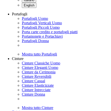
Italiano
English
Portafogli
Portafogli Uomo
Portafogli Verticali Uomo
Portafogli Piccoli Uomo
Porta carte credito e portafogli piatti
Portamonete e Portachiavi
Portafogli Donna
Mostra tutto Portafogli
Cinture
Cinture Classiche Uomo
Cinture Eleganti Uomo
Cinture da Cerimonia
Cinture Reversibili
Cinture Casual
Cinture Elasticizzate
Cinture Intrecciate
Cinture Donna
Mostra tutto Cinture