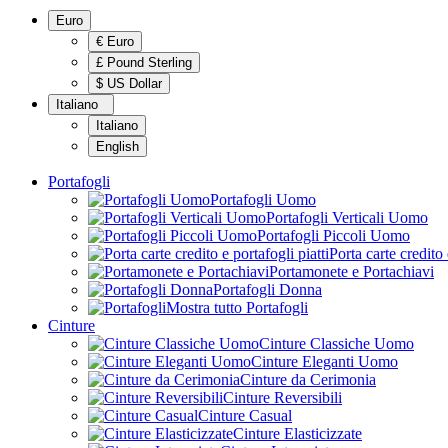
Euro
€ Euro
£ Pound Sterling
$ US Dollar
Italiano
Italiano
English
Portafogli
Portafogli Uomo
Portafogli Verticali Uomo
Portafogli Piccoli Uomo
Porta carte credito 
Portamonete e Portachiavi
Portafogli Donna
Mostra tutto Portafogli
Cinture
Cinture Classiche Uomo
Cinture Eleganti Uomo
Cinture da Cerimonia
Cinture Reversibili
Cinture Casual
Cinture Elasticizzate