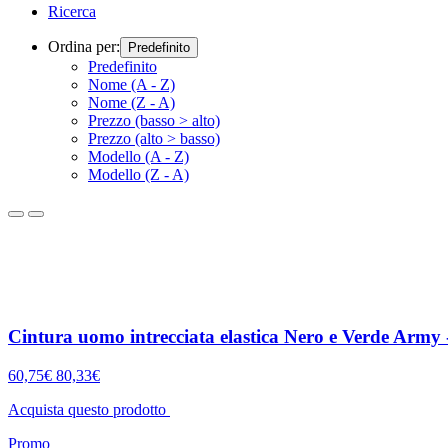
Ricerca
Ordina per:
Predefinito
Predefinito
Nome (A - Z)
Nome (Z - A)
Prezzo (basso > alto)
Prezzo (alto > basso)
Modello (A - Z)
Modello (Z - A)
Cintura uomo intrecciata elastica Nero e Verde Army 
60,75€
80,33€
Acquista questo prodotto
Promo