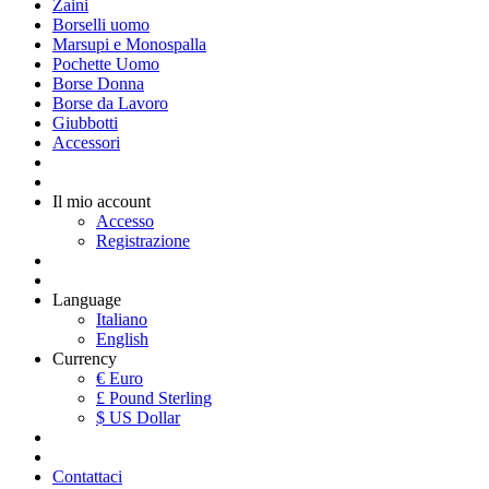
Zaini
Borselli uomo
Marsupi e Monospalla
Pochette Uomo
Borse Donna
Borse da Lavoro
Giubbotti
Accessori
Il mio account
Accesso
Registrazione
Language
Italiano
English
Currency
€ Euro
£ Pound Sterling
$ US Dollar
Contattaci