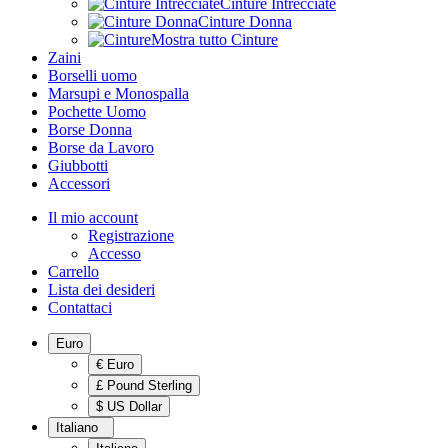
Cinture Intrecciate
Cinture Donna
Mostra tutto Cinture
Zaini
Borselli uomo
Marsupi e Monospalla
Pochette Uomo
Borse Donna
Borse da Lavoro
Giubbotti
Accessori
Il mio account
Registrazione
Accesso
Carrello
Lista dei desideri
Contattaci
Euro
€ Euro
£ Pound Sterling
$ US Dollar
Italiano