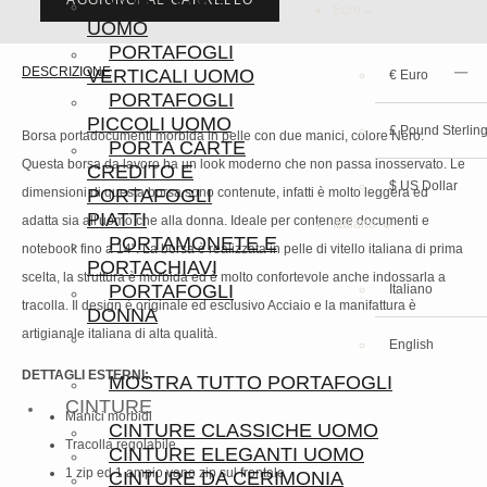
AGGIUNGI AL CARRELLO
PORTAFOGLI
Euro
UOMO
PORTAFOGLI
DESCRIZIONE
VERTICALI UOMO
€ Euro
PORTAFOGLI
PICCOLI UOMO
£ Pound Sterlin
Borsa portadocumenti morbida in pelle con due manici, colore Nero.
PORTA CARTE
Questa borsa da lavoro ha un look moderno che non passa inosservato. Le
CREDITO E
$ US Dollar
dimensioni di questa borsa sono contenute, infatti è molto leggera ed
PORTAFOGLI
PIATTI
adatta sia all'uomo che alla donna. Ideale per contenere documenti e
Italiano
PORTAMONETE E
notebook fino a 14". La borsa è realizzata in pelle di vitello italiana di prima
PORTACHIAVI
scelta, la struttura è morbida ed è molto confortevole anche indossarla a
PORTAFOGLI
Italiano
tracolla. Il design è originale ed esclusivo Acciaio e la manifattura è
DONNA
artigianale italiana di alta qualità.
English
DETTAGLI ESTERNI:
MOSTRA TUTTO PORTAFOGLI
CINTURE
Manici morbidi
CINTURE CLASSICHE UOMO
Tracolla regolabile
CINTURE ELEGANTI UOMO
1 zip ed 1 ampio vano zip sul frontale
CINTURE DA CERIMONIA