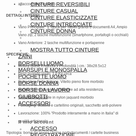
CINTURE REVERSIBILI
attacco-trolley sul retro
CINTURE CASUAL
DETTAGLI INTERNI:
CINTURE ELASTICIZZATE
CINTURE INTRECCIATE
Vano Principale: 1 Tasca per Tablet grandi o documenti A4, Ampio
CINTURE DONNA
Vano zip, 2 tasche multifunzione (smartphone, portafogli o occhiali)
Vano Anteriore: 2 tasche multifunzione e portapenne
MOSTRA TUTTO CINTURE
SPECIFICHE:
ZAINI
BORSELLI UOMO
Misura (Base x Altezza x Profondità ) cm.: 38x28.5x12
MARSUPI E MONOSPALLA
Peso quando vuoto: 1.0 Kg circa
POCHETTE UOMO
Pelle: Vera Pelle Italiana, Vitello pieno fiore morbido
BORSE DONNA
BORSE DA LAVORO
Fodera: trama di nylon-poliestere ad alta resistenza.
GIUBBOTTI
Tracolla: Regolabile in nylon jaquard morbido
ACCESSORI
Packaging: Scatola e cartellino originali, sacchetto anti-polvere
Lavorazione: 100% "Prodotto interamente a mano in Italia" di
qualità artigianale
Il mio account
ACCESSO
Tipologia: borse da lavoro / borse portadocumenti / cartelle business
REGISTRAZIONE