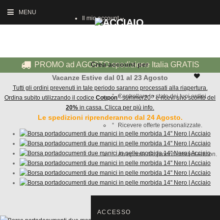
MENU
Il mio account
PROMO ad AGOSTO spedizione Italia GRATIS
Crea account per
Vacanze Estive dal 01 al 23 Agosto
Tutti gli ordini prevenuti in tale periodo saranno processati alla riapertura.
Controllare lo stato dei tuoi ordini.
Ordina subito utilizzando il codice
Coupon
" summer20 " e ricevi uno sconto del
20%
in cassa. Clicca per più info.
Le spedizioni riprenderanno dal 24 Agosto.
Ricevere offerte personalizzate.
Anteprima dei prodotti limited edition.
ACCESSO