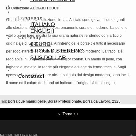
La Collezione ACCIAIO TOUCH
Language
Gli articoli di questa collezione firmata Acciaio sono giovanili ed eleganti
ITALIANO
allo stesso tempo. Il design è estremamente curato e moderno. La pelle, un
ENGLISH
vitello pieno fiore, mostra la sua grana naturale rendendo ogni articolo
Currency
€ EURO
originale e di unica bellezza. All'interno delle borse c'è tutto il necessario
£ POUND STERLING
per soddisfare le esigenze di utilizzo quotidiano moderno. La tracolla è
$ US DOLLAR
regolabile in lunghezza per un maggior confort. Un anello di pelle, con
loghetto di metallo, la rende più elegante e funge da fermo-tracolla. Sugli
accessori, in metallo colore nickel-satinato dal design moderno, sono incisi
Contattaci
il nome ed il colore del brand ad indicarne l'originalità del disegno.
Tag:
Borsa due manici pelle
,
Borsa Professionale
,
Borsa da Lavoro
,
2325
Torna su
PAGINE INFORMATIVE