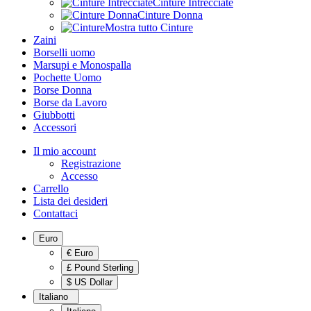
Cinture Intrecciate
Cinture Donna
Mostra tutto Cinture
Zaini
Borselli uomo
Marsupi e Monospalla
Pochette Uomo
Borse Donna
Borse da Lavoro
Giubbotti
Accessori
Il mio account
Registrazione
Accesso
Carrello
Lista dei desideri
Contattaci
Euro
€ Euro
£ Pound Sterling
$ US Dollar
Italiano