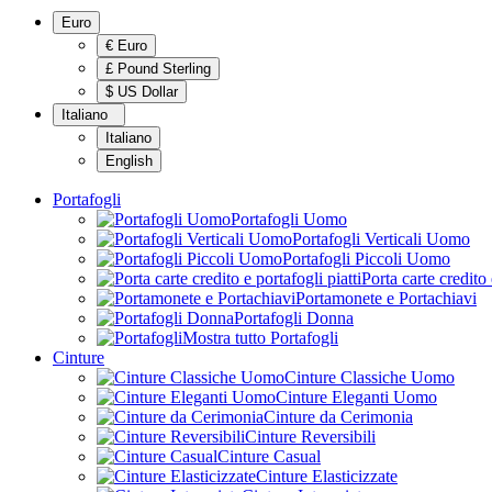
Euro
€ Euro
£ Pound Sterling
$ US Dollar
Italiano
Italiano
English
Portafogli
Portafogli Uomo
Portafogli Verticali Uomo
Portafogli Piccoli Uomo
Porta carte credito 
Portamonete e Portachiavi
Portafogli Donna
Mostra tutto Portafogli
Cinture
Cinture Classiche Uomo
Cinture Eleganti Uomo
Cinture da Cerimonia
Cinture Reversibili
Cinture Casual
Cinture Elasticizzate