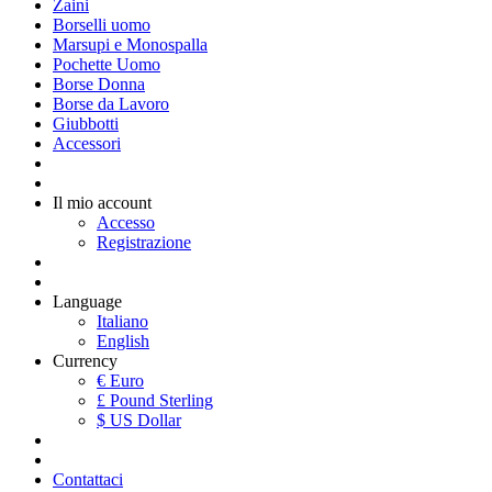
Zaini
Borselli uomo
Marsupi e Monospalla
Pochette Uomo
Borse Donna
Borse da Lavoro
Giubbotti
Accessori
Il mio account
Accesso
Registrazione
Language
Italiano
English
Currency
€ Euro
£ Pound Sterling
$ US Dollar
Contattaci