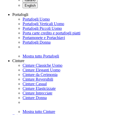
Italiano
English
Portafogli
Portafogli Uomo
Portafogli Verticali Uomo
Portafogli Piccoli Uomo
Porta carte credito e portafogli piatti
Portamonete e Portachiavi
Portafogli Donna
Mostra tutto Portafogli
Cinture
Cinture Classiche Uomo
Cinture Eleganti Uomo
Cinture da Cerimonia
Cinture Reversibili
Cinture Casual
Cinture Elasticizzate
Cinture Intrecciate
Cinture Donna
Mostra tutto Cinture