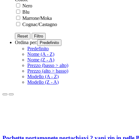
Nero
Blu
Marrone/Moka
Cognac/Castagno
Reset
Filtro
Ordina per:
Predefinito
Predefinito
Nome (A - Z)
Nome (Z - A)
Prezzo (basso > alto)
Prezzo (alto > basso)
Modello (A - Z)
Modello (Z - A)
Pochette portamonete portachiavi 2 vani zip in pelle 