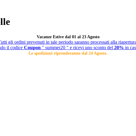
lle
Vacanze Estive dal 01 al 23 Agosto
utti gli ordini prevenuti in tale periodo saranno processati alla riapertur
ndo il codice
Coupon
" summer20 " e ricevi uno sconto del
20%
in cas
Le spedizioni riprenderanno dal 24 Agosto.