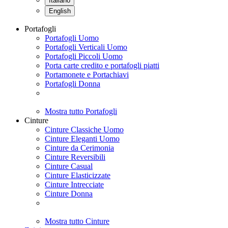
Italiano
English
Portafogli
Portafogli Uomo
Portafogli Verticali Uomo
Portafogli Piccoli Uomo
Porta carte credito e portafogli piatti
Portamonete e Portachiavi
Portafogli Donna
Mostra tutto Portafogli
Cinture
Cinture Classiche Uomo
Cinture Eleganti Uomo
Cinture da Cerimonia
Cinture Reversibili
Cinture Casual
Cinture Elasticizzate
Cinture Intrecciate
Cinture Donna
Mostra tutto Cinture