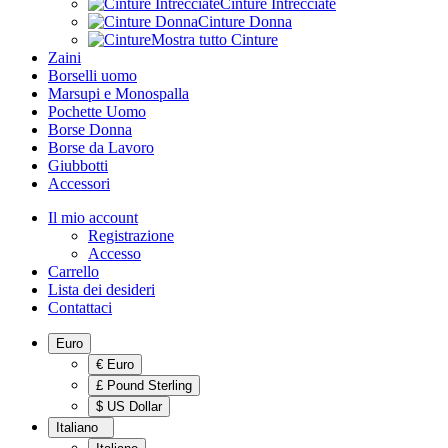
Cinture Intrecciate
Cinture Donna
Mostra tutto Cinture
Zaini
Borselli uomo
Marsupi e Monospalla
Pochette Uomo
Borse Donna
Borse da Lavoro
Giubbotti
Accessori
Il mio account
Registrazione
Accesso
Carrello
Lista dei desideri
Contattaci
Euro
€ Euro
£ Pound Sterling
$ US Dollar
Italiano