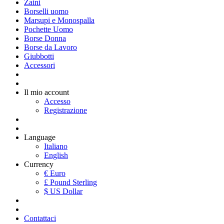
Zaini
Borselli uomo
Marsupi e Monospalla
Pochette Uomo
Borse Donna
Borse da Lavoro
Giubbotti
Accessori
Il mio account
Accesso
Registrazione
Language
Italiano
English
Currency
€ Euro
£ Pound Sterling
$ US Dollar
Contattaci