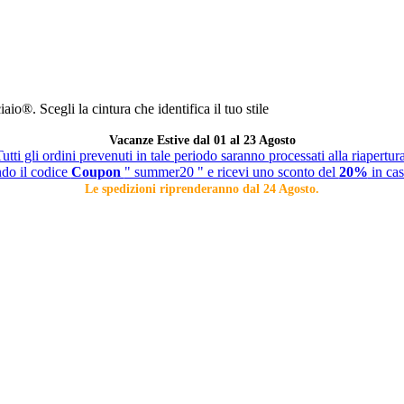
o®. Scegli la cintura che identifica il tuo stile
Vacanze Estive dal 01 al 23 Agosto
utti gli ordini prevenuti in tale periodo saranno processati alla riapertur
ndo il codice
Coupon
" summer20 " e ricevi uno sconto del
20%
in cas
Le spedizioni riprenderanno dal 24 Agosto.