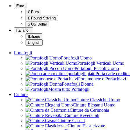
Euro
€ Euro
£ Pound Sterling
$ US Dollar
Italiano
Italiano
English
Portafogli
Portafogli Uomo
Portafogli Verticali Uomo
Portafogli Piccoli Uomo
Porta carte credito 
Portamonete e Portachiavi
Portafogli Donna
Mostra tutto Portafogli
Cinture
Cinture Classiche Uomo
Cinture Eleganti Uomo
Cinture da Cerimonia
Cinture Reversibili
Cinture Casual
Cinture Elasticizzate