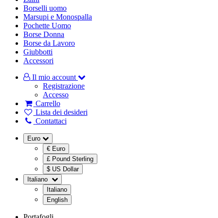
Borselli uomo
Marsupi e Monospalla
Pochette Uomo
Borse Donna
Borse da Lavoro
Giubbotti
Accessori
Il mio account
Registrazione
Accesso
Carrello
Lista dei desideri
Contattaci
Euro
€ Euro
£ Pound Sterling
$ US Dollar
Italiano
Italiano
English
Portafogli