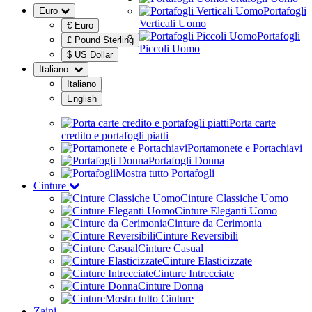
Portafogli
Euro
Verticali Uomo
€ Euro
Portafogli
£ Pound Sterling
Piccoli Uomo
$ US Dollar
Italiano
Italiano
English
Porta carte
credito e portafogli piatti
Portamonete e Portachiavi
Portafogli Donna
Mostra tutto Portafogli
Cinture
Cinture Classiche Uomo
Cinture Eleganti Uomo
Cinture da Cerimonia
Cinture Reversibili
Cinture Casual
Cinture Elasticizzate
Cinture Intrecciate
Cinture Donna
Mostra tutto Cinture
Zaini