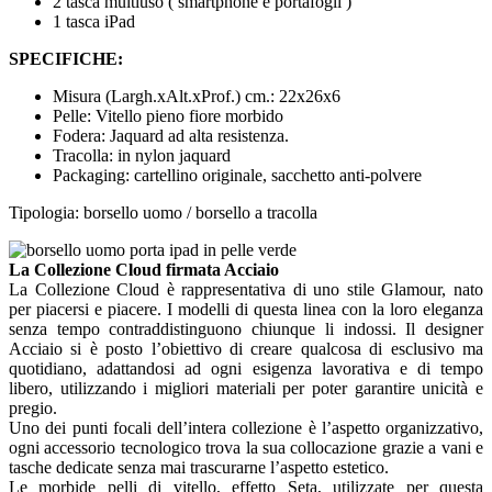
2 tasca multiuso ( smartphone e portafogli )
1 tasca iPad
SPECIFICHE:
Misura (Largh.xAlt.xProf.) cm.: 22x26x6
Pelle: Vitello pieno fiore morbido
Fodera: Jaquard ad alta resistenza.
Tracolla: in nylon jaquard
Packaging: cartellino originale, sacchetto anti-polvere
Tipologia: borsello uomo / borsello a tracolla
La Collezione Cloud firmata Acciaio
La Collezione Cloud è rappresentativa di uno stile Glamour, nato
per piacersi e piacere. I modelli di questa linea con la loro eleganza
senza tempo contraddistinguono chiunque li indossi. Il designer
Acciaio si è posto l’obiettivo di creare qualcosa di esclusivo ma
quotidiano, adattandosi ad ogni esigenza lavorativa e di tempo
libero, utilizzando i migliori materiali per poter garantire unicità e
pregio.
Uno dei punti focali dell’intera collezione è l’aspetto organizzativo,
ogni accessorio tecnologico trova la sua collocazione grazie a vani e
tasche dedicate senza mai trascurarne l’aspetto estetico.
Le morbide pelli di vitello, effetto Seta, utilizzate per questa