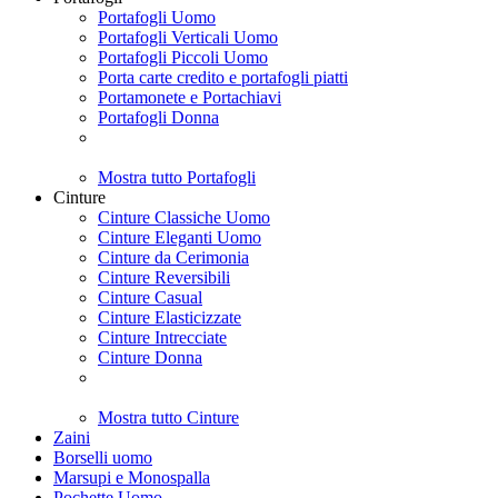
Portafogli Uomo
Portafogli Verticali Uomo
Portafogli Piccoli Uomo
Porta carte credito e portafogli piatti
Portamonete e Portachiavi
Portafogli Donna
Mostra tutto Portafogli
Cinture
Cinture Classiche Uomo
Cinture Eleganti Uomo
Cinture da Cerimonia
Cinture Reversibili
Cinture Casual
Cinture Elasticizzate
Cinture Intrecciate
Cinture Donna
Mostra tutto Cinture
Zaini
Borselli uomo
Marsupi e Monospalla
Pochette Uomo