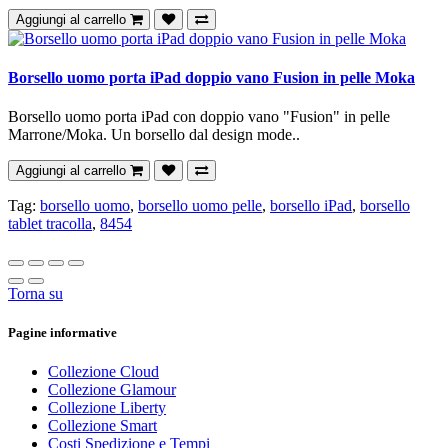
Aggiungi al carrello
Borsello uomo porta iPad doppio vano Fusion in pelle Moka
Borsello uomo porta iPad con doppio vano "Fusion" in pelle
Marrone/Moka. Un borsello dal design mode..
Aggiungi al carrello
Tag:
borsello uomo
,
borsello uomo pelle
,
borsello iPad
,
borsello
tablet tracolla
,
8454
Torna su
Pagine informative
Collezione Cloud
Collezione Glamour
Collezione Liberty
Collezione Smart
Costi Spedizione e Tempi