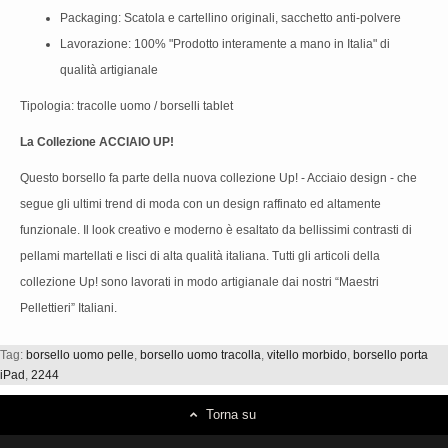
Packaging: Scatola e cartellino originali, sacchetto anti-polvere
Lavorazione: 100% "Prodotto interamente a mano in Italia" di
qualità artigianale
Tipologia: tracolle uomo / borselli tablet
La Collezione ACCIAIO UP!
Questo borsello fa parte della nuova collezione Up! - Acciaio design - che
segue gli ultimi trend di moda con un design raffinato ed altamente
funzionale. Il look creativo e moderno è esaltato da bellissimi contrasti di
pellami martellati e lisci di alta qualità italiana. Tutti gli articoli della
collezione Up! sono lavorati in modo artigianale dai nostri “Maestri
Pellettieri” Italiani.
Tag:
borsello uomo pelle
,
borsello uomo tracolla
,
vitello morbido
,
borsello porta
iPad
,
2244
Torna su