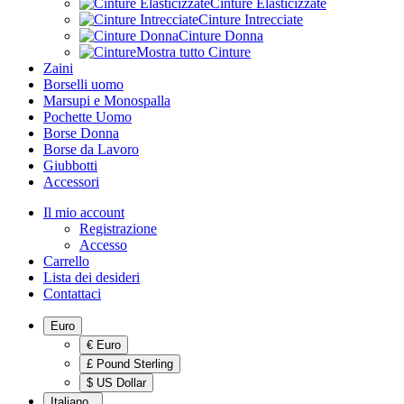
Cinture Elasticizzate
Cinture Intrecciate
Cinture Donna
Mostra tutto Cinture
Zaini
Borselli uomo
Marsupi e Monospalla
Pochette Uomo
Borse Donna
Borse da Lavoro
Giubbotti
Accessori
Il mio account
Registrazione
Accesso
Carrello
Lista dei desideri
Contattaci
Euro
€ Euro
£ Pound Sterling
$ US Dollar
Italiano