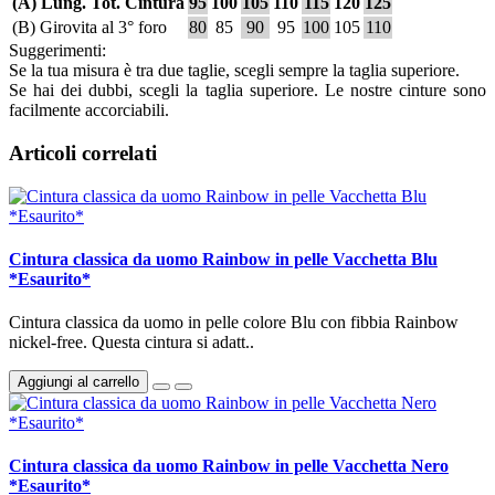
(A) Lung. Tot. Cintura
95
100
105
110
115
120
125
(B) Girovita al 3° foro
80
85
90
95
100
105
110
Suggerimenti:
Se la tua misura è tra due taglie, scegli sempre la taglia superiore.
Se hai dei dubbi, scegli la taglia superiore. Le nostre cinture sono
facilmente accorciabili.
Articoli correlati
Cintura classica da uomo Rainbow in pelle Vacchetta Blu
*Esaurito*
Cintura classica da uomo in pelle colore Blu con fibbia Rainbow
nickel-free. Questa cintura si adatt..
Aggiungi al carrello
Cintura classica da uomo Rainbow in pelle Vacchetta Nero
*Esaurito*