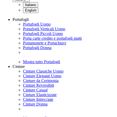
Italiano
English
Portafogli
Portafogli Uomo
Portafogli Verticali Uomo
Portafogli Piccoli Uomo
Porta carte credito e portafogli piatti
Portamonete e Portachiavi
Portafogli Donna
Mostra tutto Portafogli
Cinture
Cinture Classiche Uomo
Cinture Eleganti Uomo
Cinture da Cerimonia
Cinture Reversibili
Cinture Casual
Cinture Elasticizzate
Cinture Intrecciate
Cinture Donna