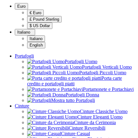
Euro
€ Euro
£ Pound Sterling
$ US Dollar
Italiano
Italiano
English
Portafogli
Portafogli Uomo
Portafogli Verticali Uomo
Portafogli Piccoli Uomo
Porta carte
credito e portafogli piatti
Portamonete e Portachiavi
Portafogli Donna
Mostra tutto Portafogli
Cinture
Cinture Classiche Uomo
Cinture Eleganti Uomo
Cinture da Cerimonia
Cinture Reversibili
Cinture Casual