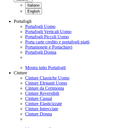
Italiano
English
Portafogli
Portafogli Uomo
Portafogli Verticali Uomo
Portafogli Piccoli Uomo
Porta carte credito e portafogli piatti
Portamonete e Portachiavi
Portafogli Donna
Mostra tutto Portafogli
Cinture
Cinture Classiche Uomo
Cinture Eleganti Uomo
Cinture da Cerimonia
Cinture Reversibili
Cinture Casual
Cinture Elasticizzate
Cinture Intrecciate
Cinture Donna