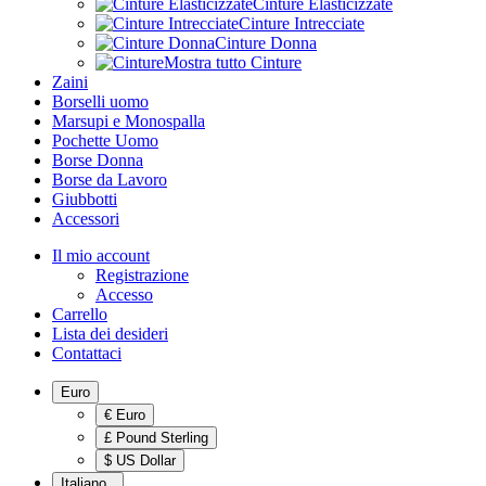
Cinture Elasticizzate
Cinture Intrecciate
Cinture Donna
Mostra tutto Cinture
Zaini
Borselli uomo
Marsupi e Monospalla
Pochette Uomo
Borse Donna
Borse da Lavoro
Giubbotti
Accessori
Il mio account
Registrazione
Accesso
Carrello
Lista dei desideri
Contattaci
Euro
€ Euro
£ Pound Sterling
$ US Dollar
Italiano