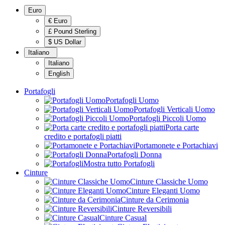
Euro
€ Euro
£ Pound Sterling
$ US Dollar
Italiano
Italiano
English
Portafogli
Portafogli Uomo
Portafogli Verticali Uomo
Portafogli Piccoli Uomo
Porta carte
credito e portafogli piatti
Portamonete e Portachiavi
Portafogli Donna
Mostra tutto Portafogli
Cinture
Cinture Classiche Uomo
Cinture Eleganti Uomo
Cinture da Cerimonia
Cinture Reversibili
Cinture Casual