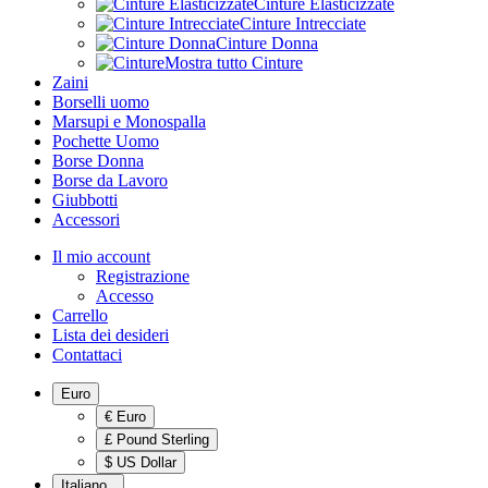
Cinture Elasticizzate
Cinture Intrecciate
Cinture Donna
Mostra tutto Cinture
Zaini
Borselli uomo
Marsupi e Monospalla
Pochette Uomo
Borse Donna
Borse da Lavoro
Giubbotti
Accessori
Il mio account
Registrazione
Accesso
Carrello
Lista dei desideri
Contattaci
Euro
€ Euro
£ Pound Sterling
$ US Dollar
Italiano