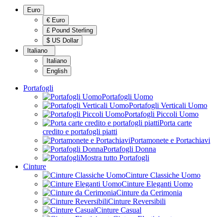
Euro
€ Euro
£ Pound Sterling
$ US Dollar
Italiano
Italiano
English
Portafogli
Portafogli Uomo
Portafogli Verticali Uomo
Portafogli Piccoli Uomo
Porta carte
credito e portafogli piatti
Portamonete e Portachiavi
Portafogli Donna
Mostra tutto Portafogli
Cinture
Cinture Classiche Uomo
Cinture Eleganti Uomo
Cinture da Cerimonia
Cinture Reversibili
Cinture Casual