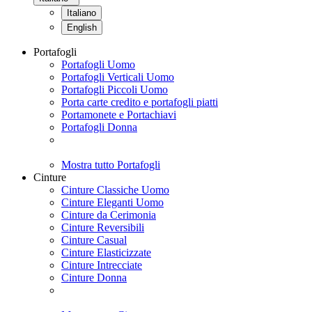
Italiano
English
Portafogli
Portafogli Uomo
Portafogli Verticali Uomo
Portafogli Piccoli Uomo
Porta carte credito e portafogli piatti
Portamonete e Portachiavi
Portafogli Donna
Mostra tutto Portafogli
Cinture
Cinture Classiche Uomo
Cinture Eleganti Uomo
Cinture da Cerimonia
Cinture Reversibili
Cinture Casual
Cinture Elasticizzate
Cinture Intrecciate
Cinture Donna