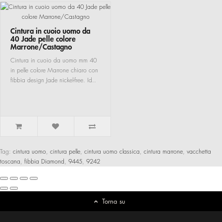
Cintura in cuoio uomo da
40 Jade pelle colore
Marrone/Castagno
Cintura in cuoio da uomo mm 40
in pelle colore Marrone chiaro con
fibbia design Jade nickel-free. Id..
Tag:
cintura uomo
,
cintura pelle
,
cintura uomo classica
,
cintura marrone
,
vacchetta
toscana
,
fibbia Diamond
,
9445
,
9242
Torna su