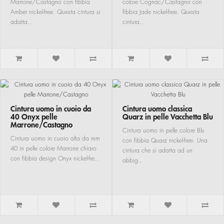
Marrone/Castagno con fibbia
colore Cognac/Castagno con
Amber nickel-free. Questa cintura si
fibbia Jade nickel-free. Questa
adatta..
cintura..
Cintura uomo in cuoio da
Cintura uomo classica
40 Onyx pelle
Quarz in pelle Vacchetta Blu
Marrone/Castagno
Cintura uomo in pelle colore Blu
Cintura uomo in cuoio alta da mm
con fibbia Quarz nickel-free. Una
40 in pelle colore Marrone chiaro
cintura che si adatta ad un
con fibbia design Onyx nickel-fre..
abbig..