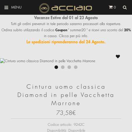
MENU
0
Vacanze Estive dal 01 al 23 Agosto
Tutti gli ordini prevenuti in tale periodo saranno processati alla riapertura.
Coupon
20%
Ordina subito utilizzando il codice
" summer20 " e ricevi uno sconto del
in cassa. Clicca per più info.
Le spedizioni riprenderanno dal 24 Agosto.
Cintura uomo classica
Diamond in pelle Vacchetta
Marrone
73,58€
Codice articolo:
9242C
Disponibilità:
Disponibile