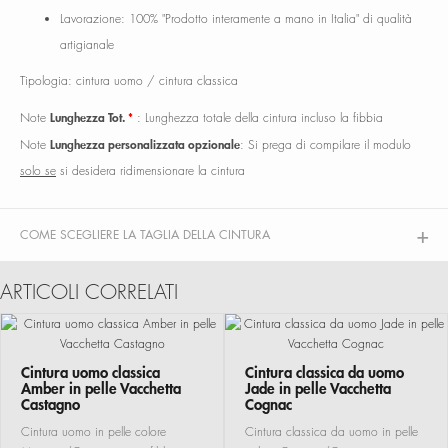
Lavorazione: 100% "Prodotto interamente a mano in Italia" di qualità
artigianale
Tipologia: cintura uomo / cintura classica
Lunghezza Tot.
*
Note
: Lunghezza totale della cintura incluso la fibbia
Lunghezza personalizzata opzionale
Note
: Si prega di compilare il modulo
solo se
si desidera ridimensionare la cintura
COME SCEGLIERE LA TAGLIA DELLA CINTURA
ARTICOLI CORRELATI
Cintura uomo classica
Cintura classica da uomo
Amber in pelle Vacchetta
Jade in pelle Vacchetta
Castagno
Cognac
Cintura uomo in pelle colore
Cintura classica da uomo in pelle