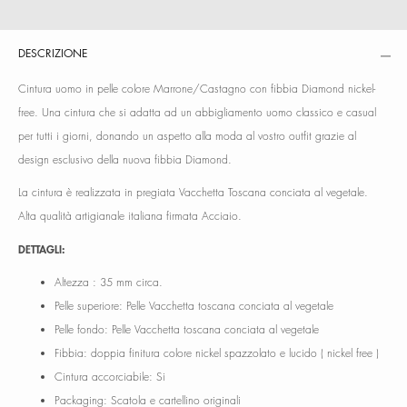
DESCRIZIONE
Cintura uomo in pelle colore Marrone/Castagno con fibbia Diamond nickel-
free. Una cintura che si adatta ad un abbigliamento uomo classico e casual
per tutti i giorni, donando un aspetto alla moda al vostro outfit grazie al
design esclusivo della nuova fibbia Diamond.
La cintura è realizzata in pregiata Vacchetta Toscana conciata al vegetale.
Alta qualità artigianale italiana firmata Acciaio.
DETTAGLI:
Altezza : 35 mm circa.
Pelle superiore: Pelle Vacchetta toscana conciata al vegetale
Pelle fondo: Pelle Vacchetta toscana conciata al vegetale
Fibbia: doppia finitura colore nickel spazzolato e lucido ( nickel free )
Cintura accorciabile: Si
Packaging: Scatola e cartellino originali