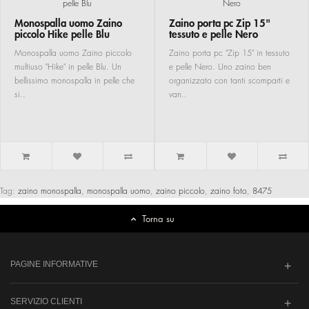
Monospalla uomo Zaino
Zaino porta pc Zip 15"
piccolo Hike pelle Blu
tessuto e pelle Nero
Monospalla uomo Zaino piccolo
Zaino porta pc "Zip 15" in tessuto
multiuso "Hike" in pelle Blu. Un
e pelle Nero. Uno zaino ben
bellissimo monospalla in pelle che
organizzato con tanti scomparti e
si..
van..
Tag:
zaino monospalla
,
monospalla uomo
,
zaino piccolo
,
zaino foto
,
8475
Torna su
PAGINE INFORMATIVE
SERVIZIO CLIENTI