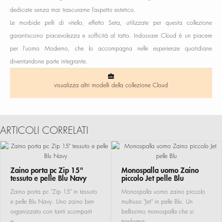
dedicate senza mai trascurarne l’aspetto estetico.
Le morbide pelli di vitello, effetto Seta, utilizzate per questa collezione
garantiscono piacevolezza e sofficità al tatto. Indossare Cloud è un piacere
per l’uomo Moderno, che lo accompagna nelle esperienze quotidiane
diventandone parte integrante.
visualizza altri modelli della collezione Cloud
ARTICOLI CORRELATI
Zaino porta pc Zip 15"
Monospalla uomo Zaino
tessuto e pelle Blu Navy
piccolo Jet pelle Blu
Zaino porta pc "Zip 15" in tessuto
Monospalla uomo zaino piccolo
e pelle Blu Navy. Uno zaino ben
multiuso "Jet" in pelle Blu. Un
organizzato con tanti scomparti
bellissimo monospalla che si
e..
trasforma..