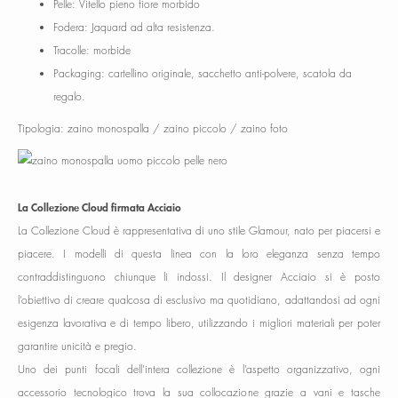
Pelle: Vitello pieno fiore morbido
Fodera: Jaquard ad alta resistenza.
Tracolle: morbide
Packaging: cartellino originale, sacchetto anti-polvere, scatola da
regalo.
Tipologia: zaino monospalla / zaino piccolo / zaino foto
La Collezione Cloud firmata Acciaio
La Collezione Cloud è rappresentativa di uno stile Glamour, nato per piacersi e
piacere. I modelli di questa linea con la loro eleganza senza tempo
contraddistinguono chiunque li indossi. Il designer Acciaio si è posto
l’obiettivo di creare qualcosa di esclusivo ma quotidiano, adattandosi ad ogni
esigenza lavorativa e di tempo libero, utilizzando i migliori materiali per poter
garantire unicità e pregio.
Uno dei punti focali dell’intera collezione è l’aspetto organizzativo, ogni
accessorio tecnologico trova la sua collocazione grazie a vani e tasche