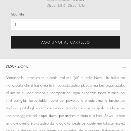
Disponibilità:
Disponibile
Quantità
AGGIUNGI AL CARRELLO
DESCRIZIONE
Monospalla uomo zaino piccolo multiuso "Jet" in pelle Nero. Un bellissimo
monospalla che si trasforma in un comodo zaino piccolo ma ben organizzato.
All'interno ci sono tasche e scomparti per ogni esigenza: tasca termica per
mini bottiglia, tasca tablet, cavo per powerbank e naturalmente tasche per
telefono, portafogli e occhiali. Questo piccolo zaino monospalla è ideale per
una passeggiata nel tempo libero, per andare in moto o in bici. Se sei un foto
amatore questo è uno zaino da fotografia ideale per contenere fotocamera ed
ottica. Le dimensioni sono adatte sia ad adulti che a ragazzi. Il design unisex