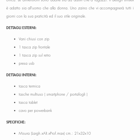
è adatto sia all'uomo che alla donna. Uno zaino che vi accompagnerà tutti i
giorni con la sua praticità ed il suo stile originale.
DETTAGLI ESTERNI:
Vani chiusi con zip
1 tasca zip frontale
1 tasca zip sul retro
presa usb
DETTAGLI INTERNI:
tasca termica
tasche multiuso ( smartphone / portafogli )
tasca tablet
cavo per powerbank
SPECIFICHE:
Misura (Largh.xAlt.xProf.max) cm.: 21x32x10