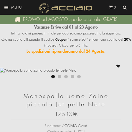
MENU
0
PROMO ad AGOSTO spedizione Italia GRATIS
Vacanze Estive dal 01 al 23 Agosto
Tutti gli ordini prevenuti in tale periodo saranno processati alla riapertura.
Coupon
20%
Ordina subito utilizzando il codice
" summer20 " e ricevi uno sconto del
in cassa. Clicca per più info.
Le spedizioni riprenderanno dal 24 Agosto.
Monospalla uomo Zaino
piccolo Jet pelle Nero
175,00€
Produttore:
ACCIAIO Cloud
Codice articolo:
8475N