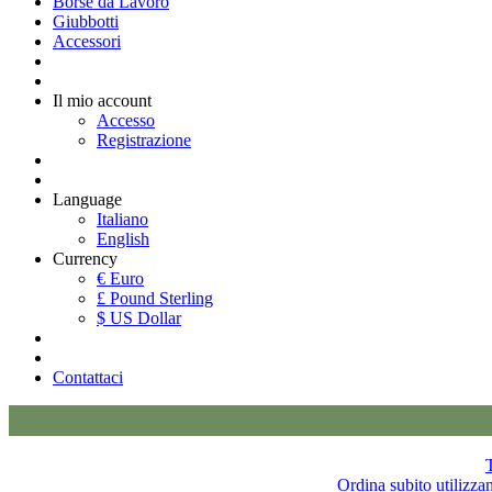
Borse da Lavoro
Giubbotti
Accessori
Il mio account
Accesso
Registrazione
Language
Italiano
English
Currency
€ Euro
£ Pound Sterling
$ US Dollar
Contattaci
T
Ordina subito utilizza