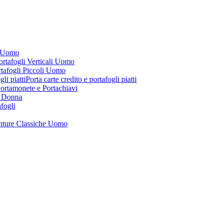
i Uomo
ortafogli Verticali Uomo
tafogli Piccoli Uomo
Porta carte credito e portafogli piatti
ortamonete e Portachiavi
i Donna
afogli
nture Classiche Uomo