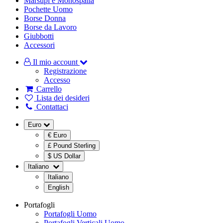
Marsupi e Monospalla
Pochette Uomo
Borse Donna
Borse da Lavoro
Giubbotti
Accessori
Il mio account
Registrazione
Accesso
Carrello
Lista dei desideri
Contattaci
Euro
€ Euro
£ Pound Sterling
$ US Dollar
Italiano
Italiano
English
Portafogli
Portafogli Uomo
Portafogli Verticali Uomo