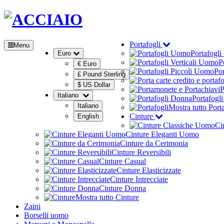
Portafogli
Menu
Portafogl
Euro
P
€ Euro
Por
£ Pound Sterling
$ US Dollar
P
Italiano
Portafogl
Italiano
Mostra tutto Port
Cinture
English
Ci
Cinture Eleganti Uomo
Cinture da Cerimonia
Cinture Reversibili
Cinture Casual
Cinture Elasticizzate
Cinture Intrecciate
Cinture Donna
Mostra tutto Cinture
Zaini
Borselli uomo