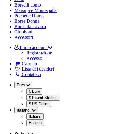
Borselli uomo
Marsupi e Monospalla
Pochette Uomo
Borse Donna
Borse da Lavoro
Giubbotti
Accessori
Il mio account
Registrazione
Accesso
Carrello
Lista dei desideri
Contattaci
Euro
€ Euro
£ Pound Sterling
$ US Dollar
Italiano
Italiano
English
Portafogli