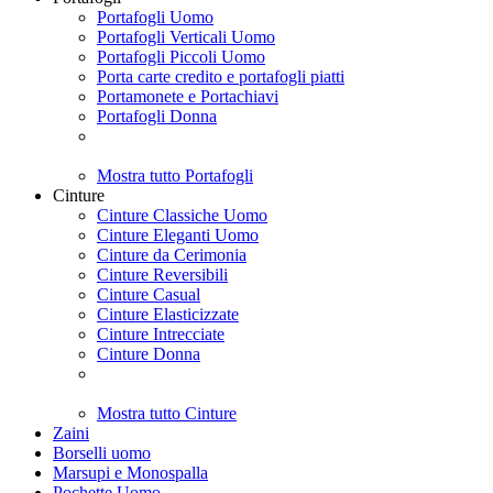
Portafogli Uomo
Portafogli Verticali Uomo
Portafogli Piccoli Uomo
Porta carte credito e portafogli piatti
Portamonete e Portachiavi
Portafogli Donna
Mostra tutto Portafogli
Cinture
Cinture Classiche Uomo
Cinture Eleganti Uomo
Cinture da Cerimonia
Cinture Reversibili
Cinture Casual
Cinture Elasticizzate
Cinture Intrecciate
Cinture Donna
Mostra tutto Cinture
Zaini
Borselli uomo
Marsupi e Monospalla
Pochette Uomo