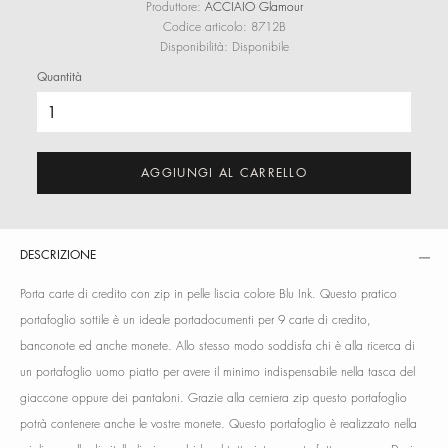
Produttore:
ACCIAIO Glamour
Codice articolo:
8712B
Disponibilità:
Disponibile
Quantità
AGGIUNGI AL CARRELLO
DESCRIZIONE
Porta carte di credito con zip in pelle liscia colore Blu Ink. Questo pratico
portafoglio sottile è un ideale portadocumenti per 9 carte di credito,
banconote ed anche monete. Allo stesso modo soddisfa chi è alla ricerca di
un portafoglio uomo piatto per avere il minimo indispensabile nella tasca del
giaccone oppure dei pantaloni. Grazie alla cerniera zip questo portafoglio
potrà contenere anche le vostre monete. Questo portafoglio è realizzato nella