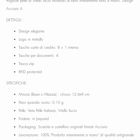
migliore pelle di vitello liscio morbido al tatto interamente fatto a mano. Design
Acciaio A.
DETTAGLI :
Design elegante
Logo in metallo
Tasche carte di credito: 8 + 1 interna
Tasche per documenti: 4
Tasca zip
RFID protected
SPECIFICHE:
Misura (Base x Altezza) : chiuso 12.6x9 cm.
Peso quando vuoto: 0.15 g
Pelle: Vera Pelle Italiana, Vitello liscio
Fodera: in Jaquard
Packaging: Scatola e cartellino originali firmati Acciaio
Lavorazione: 100% "Prodotto interamente a mano" di qualità artigianale