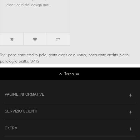
credit card dal design min..
Tag:
porta carte credito pelle
,
porta credit card uomo
,
porta carte credito piatto
,
portafoglio piatto
,
8712
Torna su
PAGINE INFORMATIVE
SERVIZIO CLIENTI
EXTRA