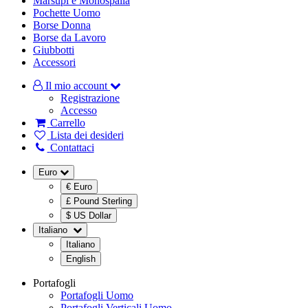
Marsupi e Monospalla
Pochette Uomo
Borse Donna
Borse da Lavoro
Giubbotti
Accessori
Il mio account
Registrazione
Accesso
Carrello
Lista dei desideri
Contattaci
Euro
€ Euro
£ Pound Sterling
$ US Dollar
Italiano
Italiano
English
Portafogli
Portafogli Uomo
Portafogli Verticali Uomo