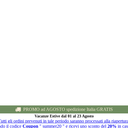
PROMO ad AGOSTO spedizione Italia GRATIS
Vacanze Estive dal 01 al 23 Agosto
utti gli ordini prevenuti in tale periodo saranno processati alla riapertur
ndo il codice
Coupon
" summer20 " e ricevi uno sconto del
20%
in cas