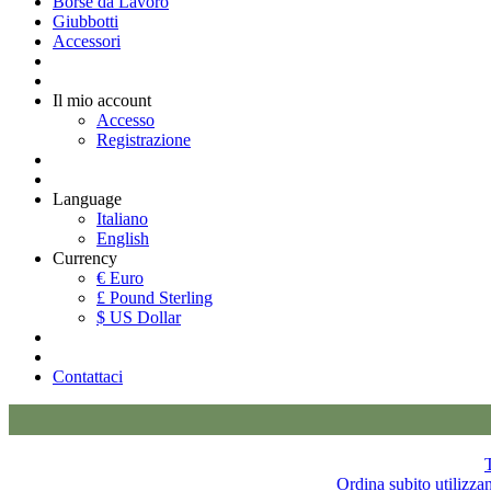
Borse da Lavoro
Giubbotti
Accessori
Il mio account
Accesso
Registrazione
Language
Italiano
English
Currency
€ Euro
£ Pound Sterling
$ US Dollar
Contattaci
T
Ordina subito utilizza