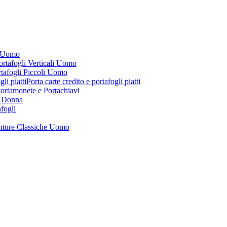
i Uomo
ortafogli Verticali Uomo
tafogli Piccoli Uomo
Porta carte credito e portafogli piatti
ortamonete e Portachiavi
i Donna
afogli
nture Classiche Uomo