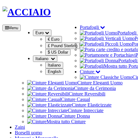
Portafogli
Menu
Portafogl
Euro
P
€ Euro
Por
£ Pound Sterling
$ US Dollar
P
Italiano
Portafogl
Italiano
Mostra tutto Port
Cinture
English
Ci
Cinture Eleganti Uomo
Cinture da Cerimonia
Cinture Reversibili
Cinture Casual
Cinture Elasticizzate
Cinture Intrecciate
Cinture Donna
Mostra tutto Cinture
Zaini
Borselli uomo