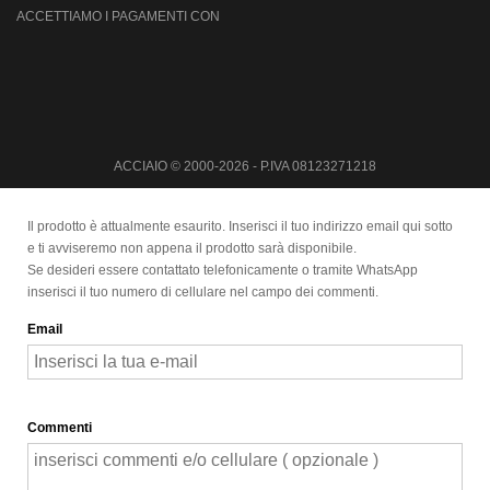
ACCETTIAMO I PAGAMENTI CON
ACCIAIO © 2000-2026 - P.IVA 08123271218
Il prodotto è attualmente esaurito. Inserisci il tuo indirizzo email qui sotto
e ti avviseremo non appena il prodotto sarà disponibile.
Se desideri essere contattato telefonicamente o tramite WhatsApp
inserisci il tuo numero di cellulare nel campo dei commenti.
Email
Commenti