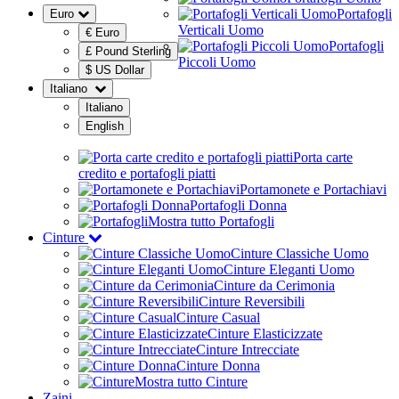
Portafogli
Euro
Verticali Uomo
€ Euro
Portafogli
£ Pound Sterling
Piccoli Uomo
$ US Dollar
Italiano
Italiano
English
Porta carte
credito e portafogli piatti
Portamonete e Portachiavi
Portafogli Donna
Mostra tutto Portafogli
Cinture
Cinture Classiche Uomo
Cinture Eleganti Uomo
Cinture da Cerimonia
Cinture Reversibili
Cinture Casual
Cinture Elasticizzate
Cinture Intrecciate
Cinture Donna
Mostra tutto Cinture
Zaini