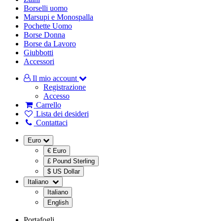
Borselli uomo
Marsupi e Monospalla
Pochette Uomo
Borse Donna
Borse da Lavoro
Giubbotti
Accessori
Il mio account
Registrazione
Accesso
Carrello
Lista dei desideri
Contattaci
Euro
€ Euro
£ Pound Sterling
$ US Dollar
Italiano
Italiano
English
Portafogli