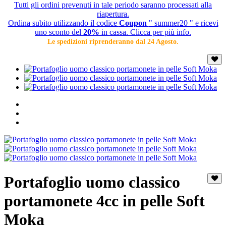
Tutti gli ordini prevenuti in tale periodo saranno processati alla
riapertura.
Ordina subito utilizzando il codice
Coupon
" summer20 " e ricevi
uno sconto del
20%
in cassa. Clicca per più info.
Le spedizioni riprenderanno dal 24 Agosto.
Portafoglio uomo classico
portamonete 4cc in pelle Soft
Moka