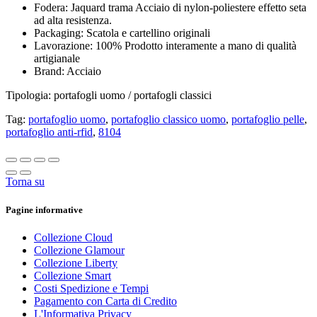
Fodera: Jaquard trama Acciaio di nylon-poliestere effetto seta
ad alta resistenza.
Packaging: Scatola e cartellino originali
Lavorazione: 100% Prodotto interamente a mano di qualità
artigianale
Brand: Acciaio
Tipologia: portafogli uomo / portafogli classici
Tag:
portafoglio uomo
,
portafoglio classico uomo
,
portafoglio pelle
,
portafoglio anti-rfid
,
8104
Torna su
Pagine informative
Collezione Cloud
Collezione Glamour
Collezione Liberty
Collezione Smart
Costi Spedizione e Tempi
Pagamento con Carta di Credito
L'Informativa Privacy