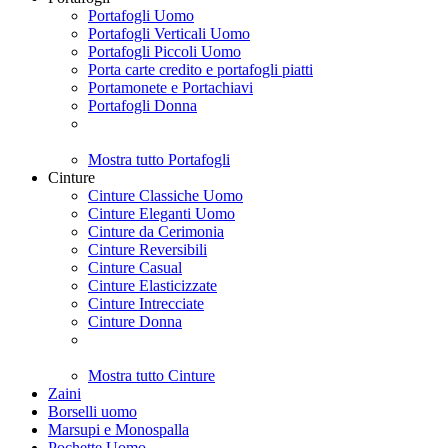
Portafogli Uomo
Portafogli Verticali Uomo
Portafogli Piccoli Uomo
Porta carte credito e portafogli piatti
Portamonete e Portachiavi
Portafogli Donna
Mostra tutto Portafogli
Cinture
Cinture Classiche Uomo
Cinture Eleganti Uomo
Cinture da Cerimonia
Cinture Reversibili
Cinture Casual
Cinture Elasticizzate
Cinture Intrecciate
Cinture Donna
Mostra tutto Cinture
Zaini
Borselli uomo
Marsupi e Monospalla
Pochette Uomo