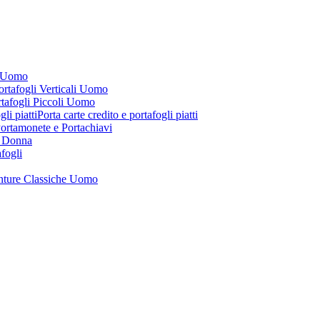
i Uomo
ortafogli Verticali Uomo
tafogli Piccoli Uomo
Porta carte credito e portafogli piatti
ortamonete e Portachiavi
i Donna
afogli
nture Classiche Uomo