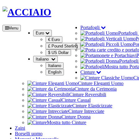
Portafogli
Menu
Portafogl
Euro
P
€ Euro
Por
£ Pound Sterling
$ US Dollar
P
Italiano
Portafogl
Italiano
Mostra tutto Port
Cinture
English
Ci
Cinture Eleganti Uomo
Cinture da Cerimonia
Cinture Reversibili
Cinture Casual
Cinture Elasticizzate
Cinture Intrecciate
Cinture Donna
Mostra tutto Cinture
Zaini
Borselli uomo