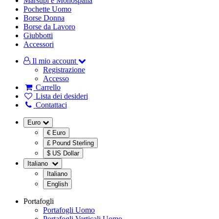
Marsupi e Monospalla
Pochette Uomo
Borse Donna
Borse da Lavoro
Giubbotti
Accessori
Il mio account
Registrazione
Accesso
Carrello
Lista dei desideri
Contattaci
Euro
€ Euro
£ Pound Sterling
$ US Dollar
Italiano
Italiano
English
Portafogli
Portafogli Uomo
Portafogli Verticali Uomo