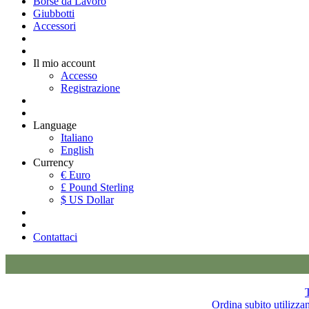
Borse da Lavoro
Giubbotti
Accessori
Il mio account
Accesso
Registrazione
Language
Italiano
English
Currency
€ Euro
£ Pound Sterling
$ US Dollar
Contattaci
T
Ordina subito utilizza