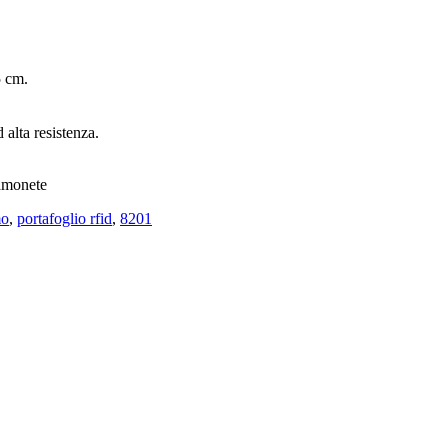
5 cm.
 alta resistenza.
tamonete
mo
,
portafoglio rfid
,
8201