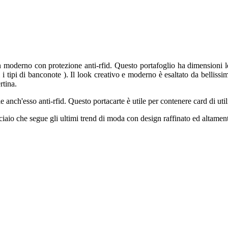
oderno con protezione anti-rfid. Questo portafoglio ha dimensioni legg
i tipi di banconote ). Il look creativo e moderno è esaltato da bellissimi c
rtina.
le anch'esso anti-rfid. Questo portacarte è utile per contenere card di u
iaio che segue gli ultimi trend di moda con design raffinato ed altamen