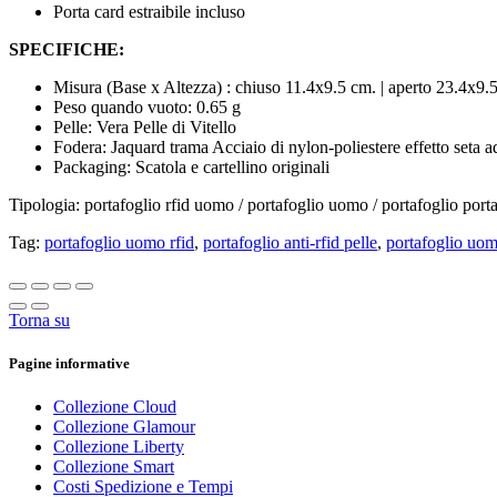
Porta card estraibile incluso
SPECIFICHE:
Misura (Base x Altezza) : chiuso 11.4x9.5 cm. | aperto 23.4x9.
Peso quando vuoto: 0.65 g
Pelle: Vera Pelle di Vitello
Fodera: Jaquard trama Acciaio di nylon-poliestere effetto seta ad
Packaging: Scatola e cartellino originali
Tipologia: portafoglio rfid uomo / portafoglio uomo / portafoglio por
Tag:
portafoglio uomo rfid
,
portafoglio anti-rfid pelle
,
portafoglio uo
Torna su
Pagine informative
Collezione Cloud
Collezione Glamour
Collezione Liberty
Collezione Smart
Costi Spedizione e Tempi