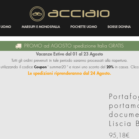
I UOMO
MARSUPI E MONOSPALLA
POCHETTE UOMO
BORSE DONNA
PROMO ad AGOSTO spedizione Italia GRATIS
Vacanze Estive dal 01 al 23 Agosto
Tutti gli ordini prevenuti in tale periodo saranno processati alla riapertura.
Coupon
20%
 utilizzando il codice
" summer20 " e ricevi uno sconto del
in cassa. Clicc
Le spedizioni riprenderanno dal 24 Agosto.
Portaf
portam
documen
Liscia 
95,18€