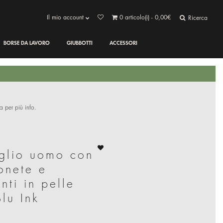
Il mio account
0
articolo(i) - 0,00€
Ricerca
BORSE DA LAVORO
GIUBBOTTI
ACCESSORI
a per più info.
oglio uomo con
onete e
ti in pelle
Blu Ink