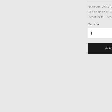
Produttore:
ACCIA
Codice articolo:
8
Disponibilità:
Disp
Quantità
AGG