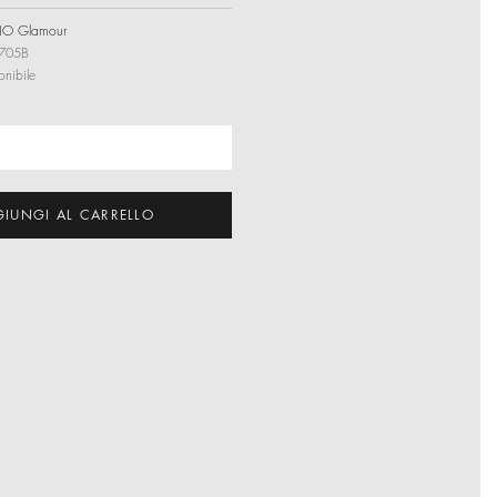
IO Glamour
705B
onibile
IUNGI AL CARRELLO