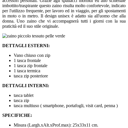
accessori personali. Grazie agli spallacci morbidi ed allo schienale
imbottito/traspirante questo zaino risulta molto confortevole, indicato
per l'utilizzo frequente, per lavoro ed in viaggio, per gli spostamenti
in moto o in metro. Il design unisex è adatto sia all'uomo che alla
donna. Uno zaino che vi accompagnerà tutti i giorni con la sua
praticità ed il suo stile originale.
DETTAGLI ESTERNI:
Vano chiuso con zip
1 tasca frontale
1 tasca zip frontale
1 tasca termica
tasca zip posteriore
DETTAGLI INTERNI:
tasca tablet
tasca zip
tasca multiuso ( smartphone, portafogli, visit card, penna )
SPECIFICHE:
Misura (Largh.xAlt.xProf.max): 25x33x11 cm.