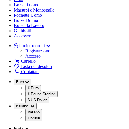
Borselli uomo
Marsupi e Monospalla
Pochette Uomo
Borse Donna
Borse da Lavoro
Giubbotti
Accessori
Il mio account
Registrazione
Accesso
Carrello
Lista dei desideri
Contattaci
Euro
€ Euro
£ Pound Sterling
$ US Dollar
Italiano
Italiano
English
Portafogli