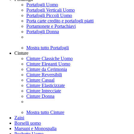
Portafogli Uomo
Portafogli Verticali Uomo
Portafogli Piccoli Uomo
Porta carte credito e portafogli piatti
Portamonete e Portachiavi
Portafogli Donna
Mostra tutto Portafogli
Cinture
Cinture Classiche Uomo
Cinture Eleganti Uomo
Cinture da Cerimonia
Cinture Reversibili
Cinture Casual
Cinture Elasticizzate
Cinture Intrecciate
Cinture Donna
Mostra tutto Cinture
Zaini
Borselli uomo
Marsupi e Monospalla
Pochette Uomo