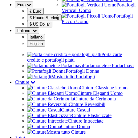
Portafogli
Euro
Verticali Uomo
€ Euro
Portafogli
£ Pound Sterling
Piccoli Uomo
$ US Dollar
Italiano
Italiano
English
Porta carte
credito e portafogli piatti
Portamonete e Portachiavi
Portafogli Donna
Mostra tutto Portafogli
Cinture
Cinture Classiche Uomo
Cinture Eleganti Uomo
Cinture da Cerimonia
Cinture Reversibili
Cinture Casual
Cinture Elasticizzate
Cinture Intrecciate
Cinture Donna
Mostra tutto Cinture
Zaini