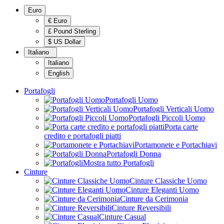
Euro
€ Euro
£ Pound Sterling
$ US Dollar
Italiano
Italiano
English
Portafogli
Portafogli Uomo
Portafogli Verticali Uomo
Portafogli Piccoli Uomo
Porta carte
credito e portafogli piatti
Portamonete e Portachiavi
Portafogli Donna
Mostra tutto Portafogli
Cinture
Cinture Classiche Uomo
Cinture Eleganti Uomo
Cinture da Cerimonia
Cinture Reversibili
Cinture Casual