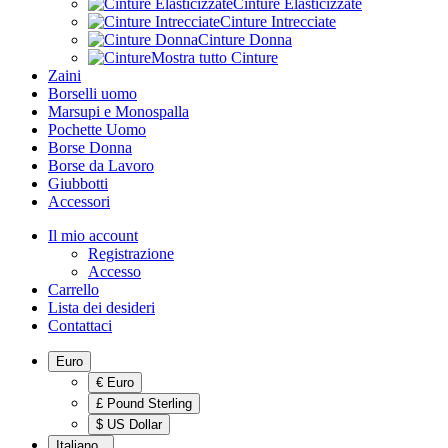
Cinture Elasticizzate
Cinture Intrecciate
Cinture Donna
Mostra tutto Cinture
Zaini
Borselli uomo
Marsupi e Monospalla
Pochette Uomo
Borse Donna
Borse da Lavoro
Giubbotti
Accessori
Il mio account
Registrazione
Accesso
Carrello
Lista dei desideri
Contattaci
Euro
€ Euro
£ Pound Sterling
$ US Dollar
Italiano