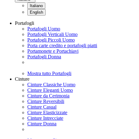
Italiano
English
Portafogli
Portafogli Uomo
Portafogli Verticali Uomo
Portafogli Piccoli Uomo
Porta carte credito e portafogli piatti
Portamonete e Portachiavi
Portafogli Donna
Mostra tutto Portafogli
Cinture
Cinture Classiche Uomo
Cinture Eleganti Uomo
Cinture da Cerimonia
Cinture Reversibili
Cinture Casual
Cinture Elasticizzate
Cinture Intrecciate
Cinture Donna