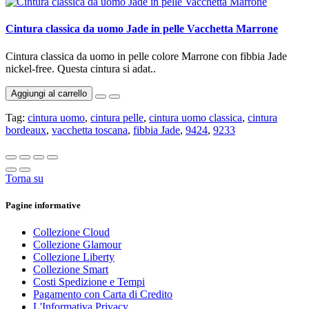
Cintura classica da uomo Jade in pelle Vacchetta Marrone
Cintura classica da uomo in pelle colore Marrone con fibbia Jade
nickel-free. Questa cintura si adat..
Aggiungi al carrello
Tag:
cintura uomo
,
cintura pelle
,
cintura uomo classica
,
cintura
bordeaux
,
vacchetta toscana
,
fibbia Jade
,
9424
,
9233
Torna su
Pagine informative
Collezione Cloud
Collezione Glamour
Collezione Liberty
Collezione Smart
Costi Spedizione e Tempi
Pagamento con Carta di Credito
L'Informativa Privacy