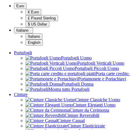
Euro
€ Euro
£ Pound Sterling
$ US Dollar
Italiano
Italiano
English
Portafogli
Portafogli Uomo
Portafogli Verticali Uomo
Portafogli Piccoli Uomo
Porta carte credito 
Portamonete e Portachiavi
Portafogli Donna
Mostra tutto Portafogli
Cinture
Cinture Classiche Uomo
Cinture Eleganti Uomo
Cinture da Cerimonia
Cinture Reversibili
Cinture Casual
Cinture Elasticizzate