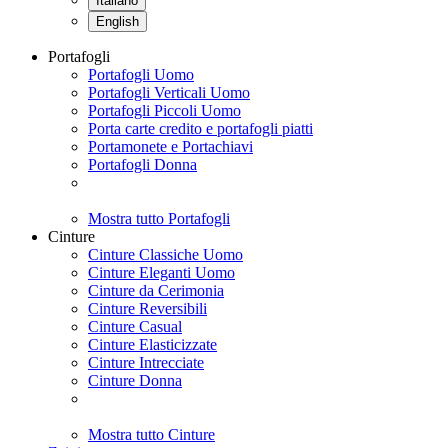
Italiano
English
Portafogli
Portafogli Uomo
Portafogli Verticali Uomo
Portafogli Piccoli Uomo
Porta carte credito e portafogli piatti
Portamonete e Portachiavi
Portafogli Donna
Mostra tutto Portafogli
Cinture
Cinture Classiche Uomo
Cinture Eleganti Uomo
Cinture da Cerimonia
Cinture Reversibili
Cinture Casual
Cinture Elasticizzate
Cinture Intrecciate
Cinture Donna
Mostra tutto Cinture