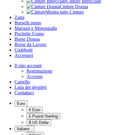
Cinture Intrecciate
Cinture Donna
Mostra tutto Cinture
Zaini
Borselli uomo
Marsupi e Monospalla
Pochette Uomo
Borse Donna
Borse da Lavoro
Giubbotti
Accessori
Il mio account
Registrazione
Accesso
Carrello
Lista dei desideri
Contattaci
Euro
€ Euro
£ Pound Sterling
$ US Dollar
Italiano