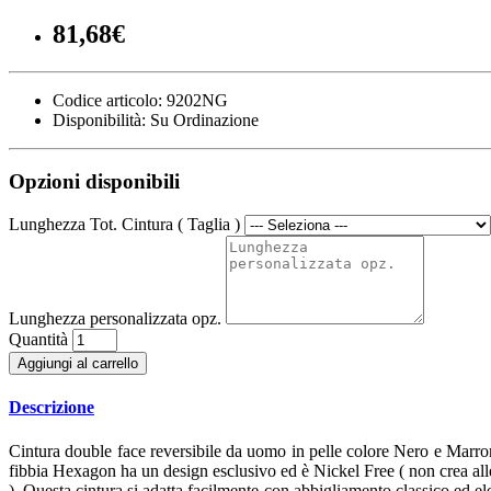
81,68€
Codice articolo:
9202NG
Disponibilità:
Su Ordinazione
Opzioni disponibili
Lunghezza Tot. Cintura ( Taglia )
Lunghezza personalizzata opz.
Quantità
Aggiungi al carrello
Descrizione
Cintura double face reversibile da uomo in pelle colore Nero e Marro
fibbia Hexagon ha un design esclusivo ed è Nickel Free ( non crea allerg
). Questa cintura si adatta facilmente con abbigliamento classico ed el