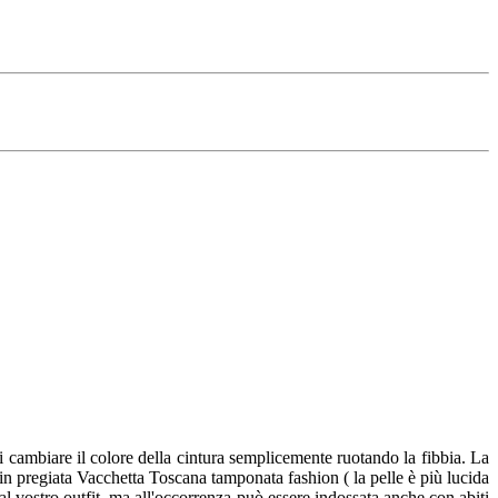
cambiare il colore della cintura semplicemente ruotando la fibbia. La
a in pregiata Vacchetta Toscana tamponata fashion ( la pelle è più lucida
al vostro outfit, ma all'occorrenza può essere indossata anche con abiti