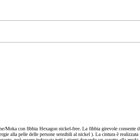
ne/Moka con fibbia Hexagon nickel-free. La fibbia girevole consente di 
ie alla pelle delle persone sensibili al nickel ). La cintura è realizzat
egante, può essere indossata tutti i giorni donando un aspetto alla moda 