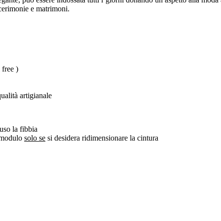
 cerimonie e matrimoni.
 free )
alità artigianale
uso la fibbia
l modulo
solo se
si desidera ridimensionare la cintura