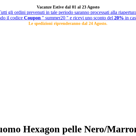
Vacanze Estive dal 01 al 23 Agosto
utti gli ordini prevenuti in tale periodo saranno processati alla riapertur
ndo il codice
Coupon
" summer20 " e ricevi uno sconto del
20%
in cas
Le spedizioni riprenderanno dal 24 Agosto.
e uomo Hexagon pelle Nero/Marro