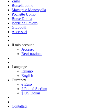
Zaini
Borselli uomo
Marsupi e Monospalla
Pochette Uomo
Borse Donna
Borse da Lavoro
Giubbotti
Accessori
Il mio account
Accesso
Registrazione
Language
Italiano
English
Currency
€ Euro
£ Pound Sterling
$ US Dollar
Contattaci