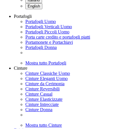
Italiano
English
Portafogli
Portafogli Uomo
Portafogli Verticali Uomo
Portafogli Piccoli Uomo
Porta carte credito e portafogli piatti
Portamonete e Portachiavi
Portafogli Donna
Mostra tutto Portafogli
Cinture
Cinture Classiche Uomo
Cinture Eleganti Uomo
Cinture da Cerimonia
Cinture Reversibili
Cinture Casual
Cinture Elasticizzate
Cinture Intrecciate
Cinture Donna
Mostra tutto Cinture