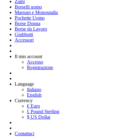
Zaini
Borselli uomo
Marsupi e Monospalla
Pochette Uomo
Borse Donna
Borse da Lavoro
Giubbotti
Accessori
Il mio account
Accesso
Registrazione
Language
Italiano
English
Currency
€ Euro
£ Pound Sterling
$ US Dollar
Contattaci