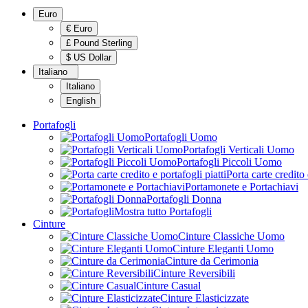
Euro
€ Euro
£ Pound Sterling
$ US Dollar
Italiano
Italiano
English
Portafogli
Portafogli Uomo
Portafogli Verticali Uomo
Portafogli Piccoli Uomo
Porta carte credito 
Portamonete e Portachiavi
Portafogli Donna
Mostra tutto Portafogli
Cinture
Cinture Classiche Uomo
Cinture Eleganti Uomo
Cinture da Cerimonia
Cinture Reversibili
Cinture Casual
Cinture Elasticizzate