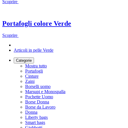
Scoprire
Portafogli colore Verde
Scoprire
Articoli in pelle Verde
Categorie
Mostra tutto
Portafogli
Cinture
Zaini
Borselli uomo
Marsupi e Monospalla
Pochette Uomo
Borse Donna
Borse da Lavoro
Donna
Liberty bags
Smart bags
Giubbotti