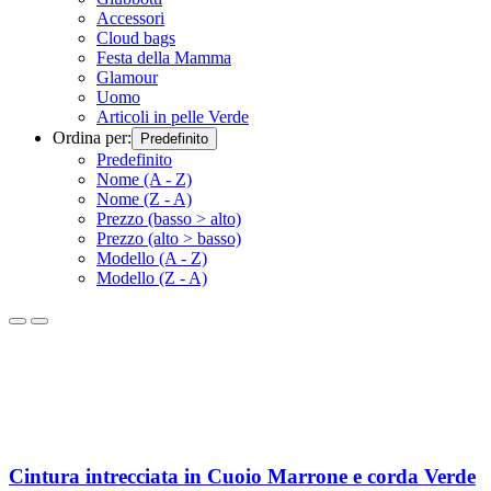
Accessori
Cloud bags
Festa della Mamma
Glamour
Uomo
Articoli in pelle Verde
Ordina per:
Predefinito
Predefinito
Nome (A - Z)
Nome (Z - A)
Prezzo (basso > alto)
Prezzo (alto > basso)
Modello (A - Z)
Modello (Z - A)
Cintura intrecciata in Cuoio Marrone e corda Verde