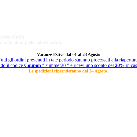
Green Outfit.
d articoli in pelle colore verde.
Vacanze Estive dal 01 al 23 Agosto
utti gli ordini prevenuti in tale periodo saranno processati alla riapertur
ndo il codice
Coupon
" summer20 " e ricevi uno sconto del
20%
in cas
Le spedizioni riprenderanno dal 24 Agosto.