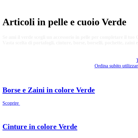
Articoli in pelle e cuoio Verde
Se ami il verde scegli un accessorio in pelle per completare il tuo 
Vasta scelta di portafogli, cinture, borse, borselli, pochette, zaini e
T
Ordina subito utilizza
Borse e Zaini in colore Verde
Scoprire
Cinture in colore Verde