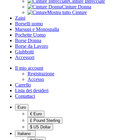
Cinture Intrecciate
Cinture Donna
Mostra tutto Cinture
Zaini
Borselli uomo
Marsupi e Monospalla
Pochette Uomo
Borse Donna
Borse da Lavoro
Giubbotti
Accessori
Il mio account
Registrazione
Accesso
Carrello
Lista dei desideri
Contattaci
Euro
€ Euro
£ Pound Sterling
$ US Dollar
Italiano