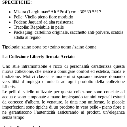
SPECIFICHE:
Misura (Largh.max*Alt.*Prof.) cm.: 30*39.5*17
Pelle: Vitello pieno fiore morbido
Fodera: Jaquard ad alta resistenza.
Tracolla: Regolabile in pelle
Packaging: cartellino originale, sacchetto anti-polvere, scatola
adatta al regalo
Tipologia: zaino porta pc / zaino uomo / zaino donna
La Collezione Liberty firmata Acciaio
Uno stile intramontabile e ricco di personalità caratterizza questa
nuova collezione, che riesce a coniugare confort ed estetica, moda e
tradizione. Motivi classici e moderni si sposano insieme donando
versatilità d’impiego e unicità ad ogni prodotto della collezione
Liberty.
Le pelli di vitello utilizzate per questa collezione sono conciate ad
acqua e sono tamponate a mano impiegando tannini vegetali estratti
da cortecce d'albero, le venature, la tinta non uniforme, le piccole
imperfezioni sono tipiche di un prodotto in vera pelle - pieno fiore e
ne garantiscono l’autenticità assicurando ai prodotti un’eleganza
senza tempo.