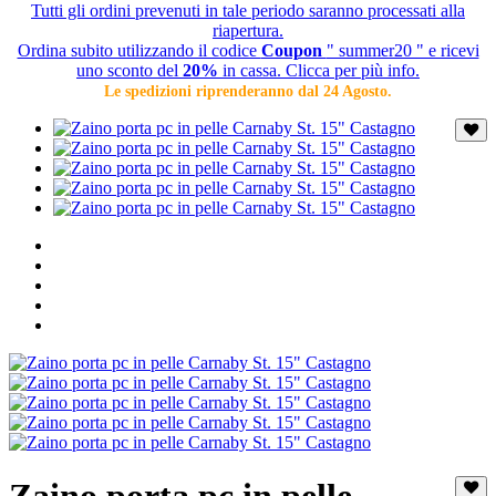
Tutti gli ordini prevenuti in tale periodo saranno processati alla
riapertura.
Ordina subito utilizzando il codice
Coupon
" summer20 " e ricevi
uno sconto del
20%
in cassa. Clicca per più info.
Le spedizioni riprenderanno dal 24 Agosto.