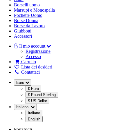
Borselli uomo
Marsupi e Monospalla
Pochette Uomo
Borse Donna
Borse da Lavoro
Giubbotti
Accessori
Il mio account
Registrazione
Accesso
Carrello
Lista dei desideri
Contattaci
Euro
€ Euro
£ Pound Sterling
$ US Dollar
Italiano
Italiano
English
Portafogli