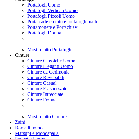
Portafogli Uomo
Portafogli Verticali Uomo
Portafogli Piccoli Uomo
Porta carte credito e portafogli piatti
Portamonete e Portachiavi
Portafogli Donna
Mostra tutto Portafogli
Cinture
Cinture Classiche Uomo
Cinture Eleganti Uomo
Cinture da Cerimonia
Cinture Reversibili
Cinture Casual
Cinture Elasticizzate
Cinture Intrecciate
Cinture Donna
Mostra tutto Cinture
Zaini
Borselli uomo
Marsupi e Monospalla
Pochette Uomo