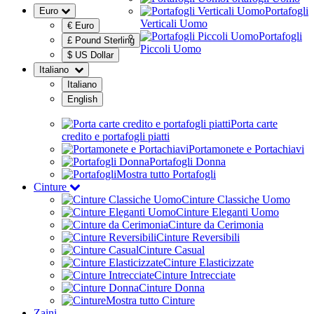
Portafogli
Euro
Verticali Uomo
€ Euro
Portafogli
£ Pound Sterling
Piccoli Uomo
$ US Dollar
Italiano
Italiano
English
Porta carte
credito e portafogli piatti
Portamonete e Portachiavi
Portafogli Donna
Mostra tutto Portafogli
Cinture
Cinture Classiche Uomo
Cinture Eleganti Uomo
Cinture da Cerimonia
Cinture Reversibili
Cinture Casual
Cinture Elasticizzate
Cinture Intrecciate
Cinture Donna
Mostra tutto Cinture
Zaini