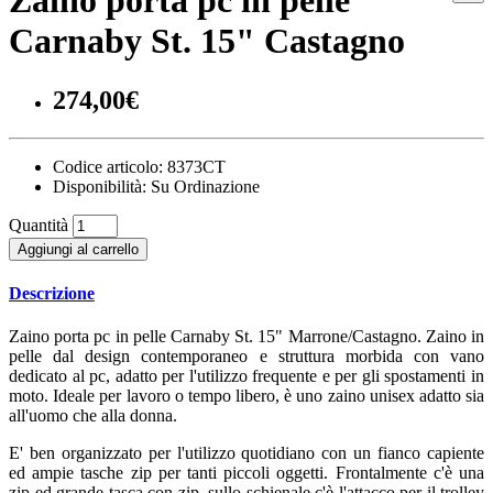
Zaino porta pc in pelle
Carnaby St. 15" Castagno
274,00€
Codice articolo:
8373CT
Disponibilità:
Su Ordinazione
Quantità
Aggiungi al carrello
Descrizione
Zaino porta pc in pelle Carnaby St. 15" Marrone/Castagno. Zaino in
pelle dal design contemporaneo e struttura morbida con vano
dedicato al pc, adatto per l'utilizzo frequente e per gli spostamenti in
moto. Ideale per lavoro o tempo libero, è uno zaino unisex adatto sia
all'uomo che alla donna.
E' ben organizzato per l'utilizzo quotidiano con un fianco capiente
ed ampie tasche zip per tanti piccoli oggetti. Frontalmente c'è una
zip ed grande tasca con zip, sullo schienale c'è l'attacco per il trolley