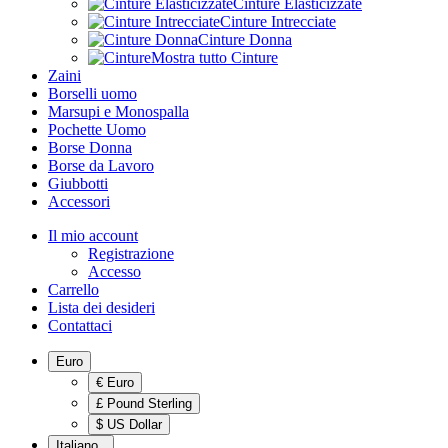
Cinture Elasticizzate
Cinture Intrecciate
Cinture Donna
Mostra tutto Cinture
Zaini
Borselli uomo
Marsupi e Monospalla
Pochette Uomo
Borse Donna
Borse da Lavoro
Giubbotti
Accessori
Il mio account
Registrazione
Accesso
Carrello
Lista dei desideri
Contattaci
Euro
€ Euro
£ Pound Sterling
$ US Dollar
Italiano