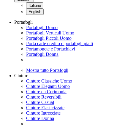
Italiano
English
Portafogli
Portafogli Uomo
Portafogli Verticali Uomo
Portafogli Piccoli Uomo
Porta carte credito e portafogli piatti
Portamonete e Portachiavi
Portafogli Donna
Mostra tutto Portafogli
Cinture
Cinture Classiche Uomo
Cinture Eleganti Uomo
Cinture da Cerimonia
Cinture Reversibili
Cinture Casual
Cinture Elasticizzate
Cinture Intrecciate
Cinture Donna