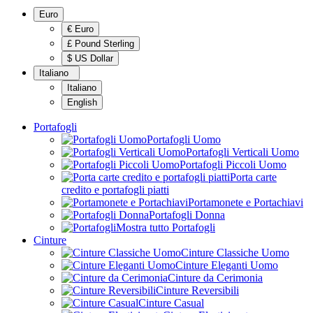
Euro
€ Euro
£ Pound Sterling
$ US Dollar
Italiano
Italiano
English
Portafogli
Portafogli Uomo
Portafogli Verticali Uomo
Portafogli Piccoli Uomo
Porta carte
credito e portafogli piatti
Portamonete e Portachiavi
Portafogli Donna
Mostra tutto Portafogli
Cinture
Cinture Classiche Uomo
Cinture Eleganti Uomo
Cinture da Cerimonia
Cinture Reversibili
Cinture Casual