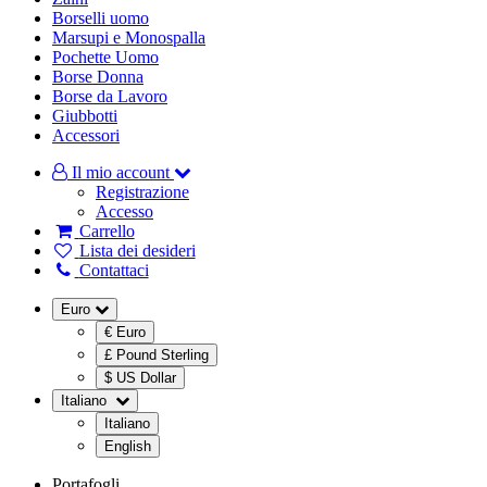
Borselli uomo
Marsupi e Monospalla
Pochette Uomo
Borse Donna
Borse da Lavoro
Giubbotti
Accessori
Il mio account
Registrazione
Accesso
Carrello
Lista dei desideri
Contattaci
Euro
€ Euro
£ Pound Sterling
$ US Dollar
Italiano
Italiano
English
Portafogli