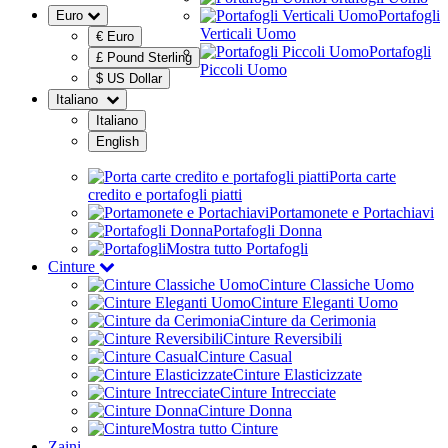
Portafogli
Euro
Verticali Uomo
€ Euro
Portafogli
£ Pound Sterling
Piccoli Uomo
$ US Dollar
Italiano
Italiano
English
Porta carte
credito e portafogli piatti
Portamonete e Portachiavi
Portafogli Donna
Mostra tutto Portafogli
Cinture
Cinture Classiche Uomo
Cinture Eleganti Uomo
Cinture da Cerimonia
Cinture Reversibili
Cinture Casual
Cinture Elasticizzate
Cinture Intrecciate
Cinture Donna
Mostra tutto Cinture
Zaini