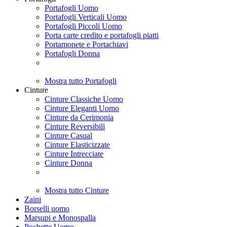
Portafogli Uomo
Portafogli Verticali Uomo
Portafogli Piccoli Uomo
Porta carte credito e portafogli piatti
Portamonete e Portachiavi
Portafogli Donna
Mostra tutto Portafogli
Cinture
Cinture Classiche Uomo
Cinture Eleganti Uomo
Cinture da Cerimonia
Cinture Reversibili
Cinture Casual
Cinture Elasticizzate
Cinture Intrecciate
Cinture Donna
Mostra tutto Cinture
Zaini
Borselli uomo
Marsupi e Monospalla
Pochette Uomo