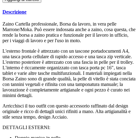
Descrizione
Zaino Cartella professionale, Borsa da lavoro, in vera pelle
Marrone/Moka. Può essere indossata anche a zaino, cosa questa, che
rende la borsa a zaino pratica e funzionale per il lavoro in ufficio,
per i viaggi di lavoro e per l'uso in moto.
L'esterno frontale è attrezzato con un tascone portadocumenti A4,
una tasca porta cellulare di rapido accesso e una tasca zip verticale.
L'esterno posteriore è attrezzato con una fascia in pelle per il trolley.
L'interno è riccamente organizzato con tasca porta pc 16", tasca
tablet e varie altre tasche multifunzionali. I materiali impiegati nella
Borsa Zaino sono di grande qualità, la pelle di vitello è stata conciata
con tannini vegetali e rifinita con una tamponatura manuale; la
lavorazione è completamente artigianale e ogni pezzo è curato nei
minimi dettagli.
Arricchisci il tuo outfit con questo accessorio raffinato dal design
originale e ricco di dettagli unici rifiniti a mano. Alta artigianalità e
stile senza tempo, design Acciaio.
DETTAGLI ESTERNI:
Doppio manico in pelle