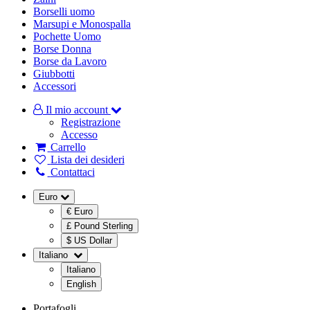
Borselli uomo
Marsupi e Monospalla
Pochette Uomo
Borse Donna
Borse da Lavoro
Giubbotti
Accessori
Il mio account
Registrazione
Accesso
Carrello
Lista dei desideri
Contattaci
Euro
€ Euro
£ Pound Sterling
$ US Dollar
Italiano
Italiano
English
Portafogli