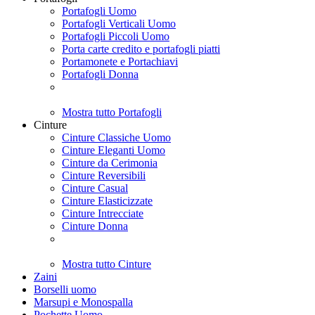
Portafogli Uomo
Portafogli Verticali Uomo
Portafogli Piccoli Uomo
Porta carte credito e portafogli piatti
Portamonete e Portachiavi
Portafogli Donna
Mostra tutto Portafogli
Cinture
Cinture Classiche Uomo
Cinture Eleganti Uomo
Cinture da Cerimonia
Cinture Reversibili
Cinture Casual
Cinture Elasticizzate
Cinture Intrecciate
Cinture Donna
Mostra tutto Cinture
Zaini
Borselli uomo
Marsupi e Monospalla
Pochette Uomo