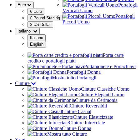
Portafogli
Euro
Verticali Uomo
€ Euro
Portafogli
£ Pound Sterling
Piccoli Uomo
$ US Dollar
Italiano
Italiano
English
Porta carte
credito e portafogli piatti
Portamonete e Portachiavi
Portafogli Donna
Mostra tutto Portafogli
Cinture
Cinture Classiche Uomo
Cinture Eleganti Uomo
Cinture da Cerimonia
Cinture Reversibili
Cinture Casual
Cinture Elasticizzate
Cinture Intrecciate
Cinture Donna
Mostra tutto Cinture
Zaini