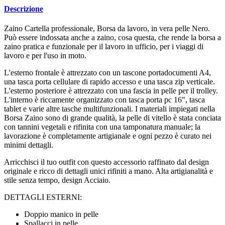
Descrizione
Zaino Cartella professionale, Borsa da lavoro, in vera pelle Nero.
Può essere indossata anche a zaino, cosa questa, che rende la borsa a
zaino pratica e funzionale per il lavoro in ufficio, per i viaggi di
lavoro e per l'uso in moto.
L'esterno frontale è attrezzato con un tascone portadocumenti A4,
una tasca porta cellulare di rapido accesso e una tasca zip verticale.
L'esterno posteriore è attrezzato con una fascia in pelle per il trolley.
L'interno è riccamente organizzato con tasca porta pc 16", tasca
tablet e varie altre tasche multifunzionali. I materiali impiegati nella
Borsa Zaino sono di grande qualità, la pelle di vitello è stata conciata
con tannini vegetali e rifinita con una tamponatura manuale; la
lavorazione è completamente artigianale e ogni pezzo è curato nei
minimi dettagli.
Arricchisci il tuo outfit con questo accessorio raffinato dal design
originale e ricco di dettagli unici rifiniti a mano. Alta artigianalità e
stile senza tempo, design Acciaio.
DETTAGLI ESTERNI:
Doppio manico in pelle
Spallacci in pelle