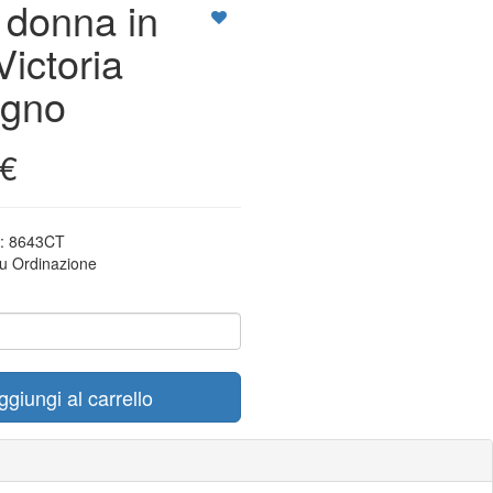
 donna in
Victoria
agno
€
o:
8643CT
u Ordinazione
ggiungi al carrello