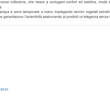
a nuova collezione, che riesce a coniugare confort ed estetica, moda
y.
ad acqua e sono tamponate a mano impiegando tannini vegetali estratti 
e ne garantiscono l’autenticità assicurando ai prodotti un’eleganza senza
,
8643