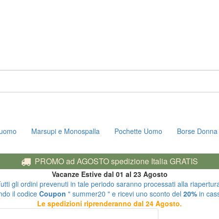
i uomo
Marsupi e Monospalla
Pochette Uomo
Borse Donna
PROMO ad AGOSTO spedizione Italia GRATIS
Vacanze Estive dal 01 al 23 Agosto
utti gli ordini prevenuti in tale periodo saranno processati alla riapertur
ndo il codice
Coupon
" summer20 " e ricevi uno sconto del
20%
in cass
Le spedizioni riprenderanno dal 24 Agosto.