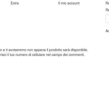
Extra
Il mio account
Re
Re
Ac
otto e ti avviseremo non appena il prodotto sarà disponibile.
isci il tuo numero di cellulare nel campo dei commenti.