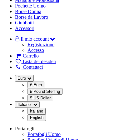
Marsupi e Monospalla
Pochette Uomo
Borse Donna
Borse da Lavoro
Giubbotti
Accessori
Il mio account
Registrazione
Accesso
Carrello
Lista dei desideri
Contattaci
Euro
€ Euro
£ Pound Sterling
$ US Dollar
Italiano
Italiano
English
Portafogli
Portafogli Uomo
Portafogli Verticali Uomo