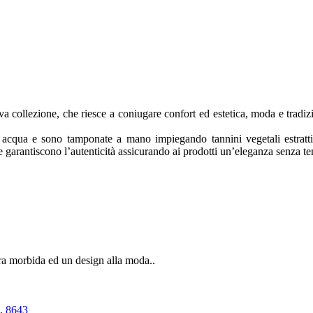
ova collezione, che riesce a coniugare confort ed estetica, moda e tradi
ad acqua e sono tamponate a mano impiegando tannini vegetali estratti 
ne garantiscono l’autenticità assicurando ai prodotti un’eleganza senza t
ra morbida ed un design alla moda..
,
8643