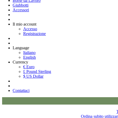
Borse da Lavoro
Giubbotti
Accessori
Il mio account
Accesso
Registrazione
Language
Italiano
English
Currency
€ Euro
£ Pound Sterling
$ US Dollar
Contattaci
T
Ordina subito utilizza