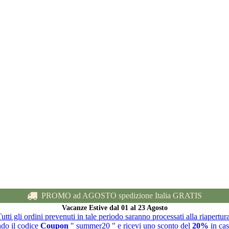
PROMO ad AGOSTO spedizione Italia GRATIS
Vacanze Estive dal 01 al 23 Agosto
utti gli ordini prevenuti in tale periodo saranno processati alla riapertur
ndo il codice
Coupon
" summer20 " e ricevi uno sconto del
20%
in cas