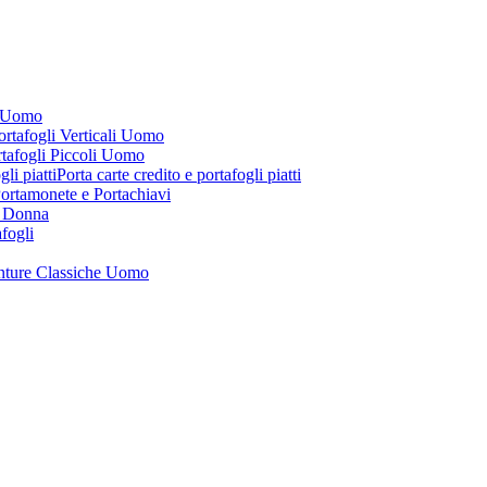
i Uomo
ortafogli Verticali Uomo
tafogli Piccoli Uomo
Porta carte credito e portafogli piatti
ortamonete e Portachiavi
i Donna
afogli
nture Classiche Uomo