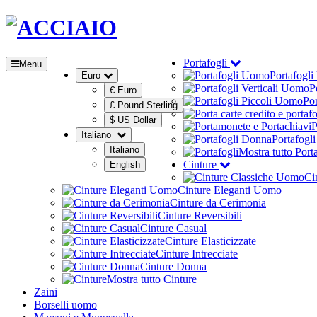
Portafogli
Menu
Portafogl
Euro
P
€ Euro
Por
£ Pound Sterling
$ US Dollar
P
Italiano
Portafogl
Italiano
Mostra tutto Port
Cinture
English
Ci
Cinture Eleganti Uomo
Cinture da Cerimonia
Cinture Reversibili
Cinture Casual
Cinture Elasticizzate
Cinture Intrecciate
Cinture Donna
Mostra tutto Cinture
Zaini
Borselli uomo